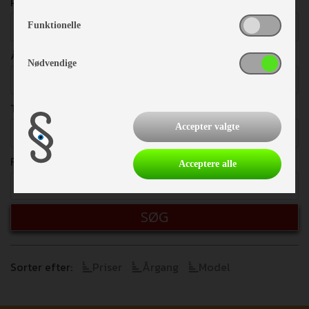
PRISER
Vælg
Funktionelle
ÅRGANG
Nødvendige
Vælg
TOTALVÆGT
Accepter valgte
Vælg
FRITEKST
Acceptere alle
SØG
Sorter efter:
Priser
Årgang
Model