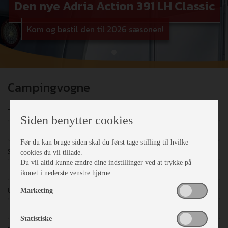
Den nye Adria Action 391 LH Classic
Kom og bestil den til 2026 sæsonen!
Campingvogne
TYPE
Siden benytter cookies
Vælg
Før du kan bruge siden skal du først tage stilling til hvilke
SENGEPLADSER
cookies du vil tillade.
Du vil altid kunne ændre dine indstillinger ved at trykke på
Vælg
ikonet i nederste venstre hjørne.
UDSTYR
Marketing
Vælg
Statistiske