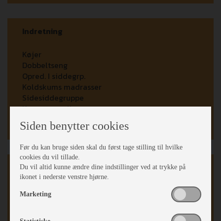
Indretning
Køjer
Dobbeltseng
Opred. I siddegrp.
Koldskums madrasser
Sidesiddegruppe
Kassettegardiner
Fluenetsdør
Siden benytter cookies
Før du kan bruge siden skal du først tage stilling til hvilke
cookies du vil tillade.
Karrosseri, Chassis & Magasiner
Du vil altid kunne ændre dine indstillinger ved at trykke på
ikonet i nederste venstre hjørne.
Mover
Marketing
Stabilisator
Stor tagluge