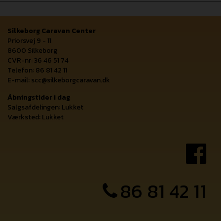
Silkeborg Caravan Center
Priorsvej 9 - 11
8600 Silkeborg
CVR-nr: 36 46 51 74
Telefon: 86 81 42 11
E-mail:
scc@silkeborgcaravan.dk
Åbningstider i dag
Salgsafdelingen: Lukket
Værksted: Lukket
86 81 42 11