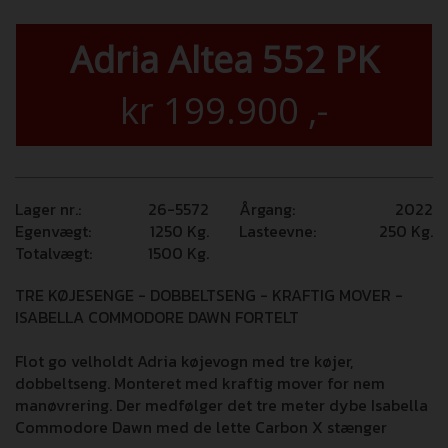
Adria Altea 552 PK
kr
199.900
,-
Lager nr.:
26-5572
Årgang:
2022
Egenvægt:
1250
Kg.
Lasteevne:
250
Kg.
Totalvægt:
1500
Kg.
TRE KØJESENGE - DOBBELTSENG - KRAFTIG MOVER -
ISABELLA COMMODORE DAWN FORTELT
Flot go velholdt Adria køjevogn med tre køjer,
dobbeltseng. Monteret med kraftig mover for nem
manøvrering. Der medfølger det tre meter dybe Isabella
Commodore Dawn med de lette Carbon X stænger