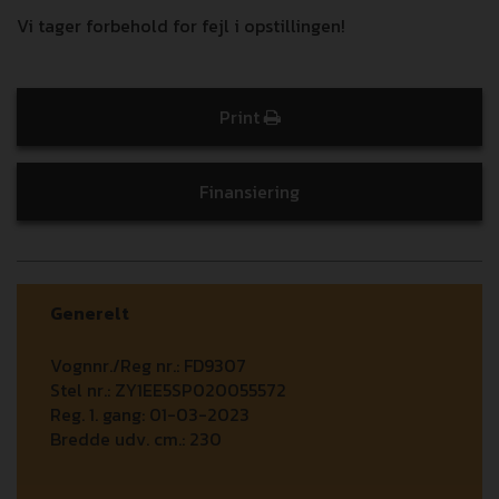
Vi tager forbehold for fejl i opstillingen!
Print
Finansiering
Generelt
Vognnr./Reg nr.:
FD9307
Stel nr.:
ZY1EE5SP020055572
Reg. 1. gang:
01-03-2023
Bredde udv. cm.:
230