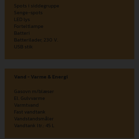
Spots i siddegruppe
Senge-spots
LED lys
Forteltlampe
Batteri
Batterilader, 230 V.
USB stik
Vand - Varme & Energi
Gasovn m/blæser
El. Gulvvarme
Varmtvand
Fast vandtank
Vandstandsmåler
Vandtank ltr.:
45 L