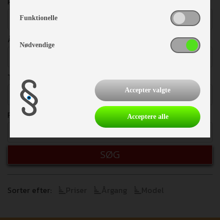
PRISER
Vælg
Funktionelle
ÅRGANG
Nødvendige
Vælg
TOTALVÆGT
Accepter valgte
Vælg
FRITEKST
Acceptere alle
SØG
Sorter efter:
Priser
Årgang
Model