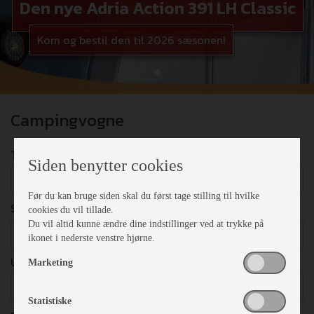
Den nye Adria Action 391 LH Classic
Kom og bestil den til 2026 sæsonen!
Campingvogne
TYPE
Siden benytter cookies
Vælg
Før du kan bruge siden skal du først tage stilling til hvilke
SENGEPLADSER
cookies du vil tillade.
Du vil altid kunne ændre dine indstillinger ved at trykke på
Vælg
ikonet i nederste venstre hjørne.
UDSTYR
Marketing
Vælg
Statistiske