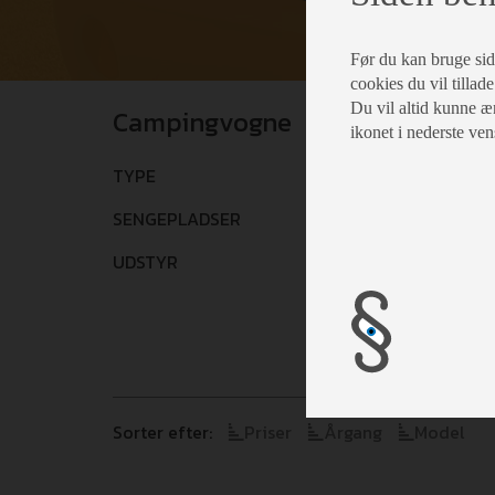
Før du kan bruge siden
cookies du vil tillade
Du vil altid kunne æn
Campingvogne
ikonet i nederste ven
TYPE
Vælg
SENGEPLADSER
Vælg
UDSTYR
Vælg
Sorter efter:
Priser
Årgang
Model