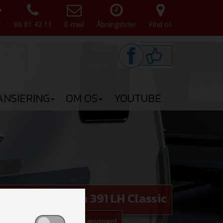
v
86 81 42 11
E-mail
Åbningstider
Find os
ANSIERING
OM OS
YOUTUBE
ye Adria Action 391 LH Classic
og bestil den til 2026 sæsonen!