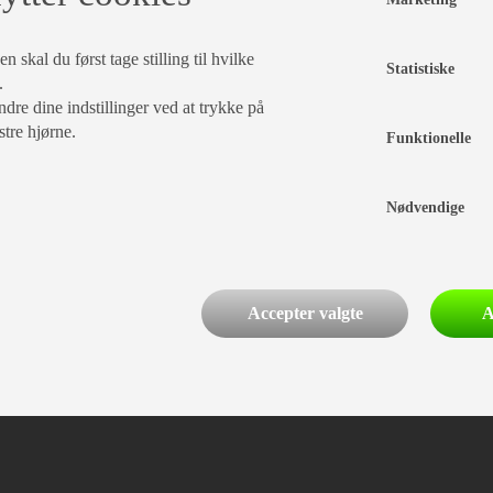
 skal du først tage stilling til hvilke
Statistiske
.
dre dine indstillinger ved at trykke på
stre hjørne.
Funktionelle
PRISER
Nødvendige
ÅRGANG
TOTALVÆGT
FRITEKST
Accepter valgte
A