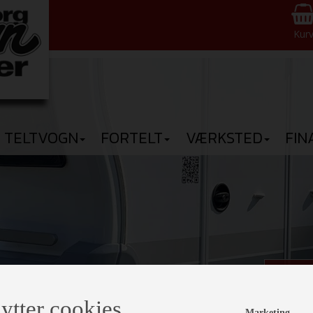
Kur
TELTVOGN
FORTELT
VÆRKSTED
FIN
Den n
ytter cookies
Kom 
Marketing