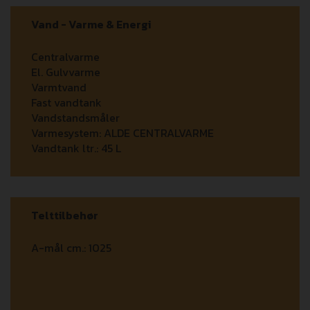
Vand - Varme & Energi
Centralvarme
El. Gulvvarme
Varmtvand
Fast vandtank
Vandstandsmåler
Varmesystem:
ALDE CENTRALVARME
Vandtank ltr.:
45 L
Telttilbehør
A-mål cm.:
1025