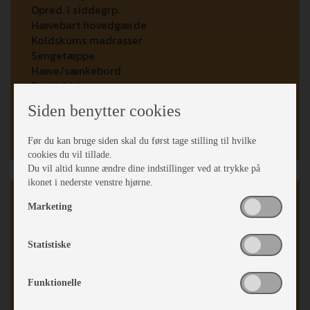
Opred. I siddegrp.
Hævebart hovedgærde
Koldskums madrasser
Sengetæppe
Hæve/sænkebord
Rundsiddegruppe
Kassettegardiner
Siden benytter cookies
Fluenetsdør
Stort Skylight panoramavindue
Før du kan bruge siden skal du først tage stilling til hvilke
cookies du vil tillade.
Du vil altid kunne ændre dine indstillinger ved at trykke på
ikonet i nederste venstre hjørne.
Karrosseri, Chassis & Magasiner
Marketing
Beslag til reservehjul
Alufælge
Statistiske
Stabilisator
Stor tagluge
Funktionelle
Serviceklap
Fuld Glasfiber