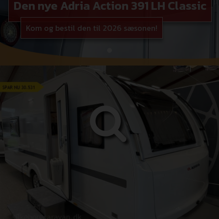
Den nye Adria Action 391 LH Classic
Kom og bestil den til 2026 sæsonen!