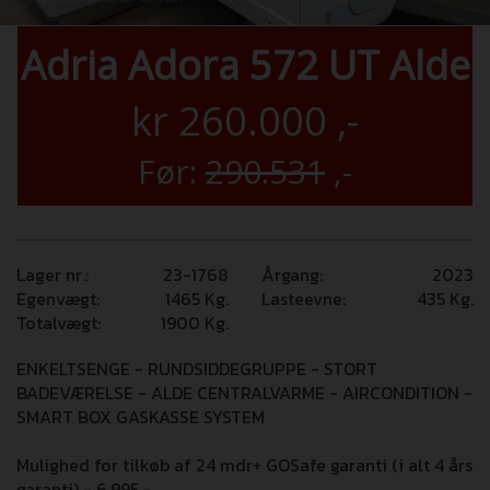
Adria Adora 572 UT Alde
kr
260.000
,-
Før:
290.531
,-
Lager nr.:
23-1768
Årgang:
2023
Egenvægt:
1465
Kg.
Lasteevne:
435
Kg.
Totalvægt:
1900
Kg.
ENKELTSENGE - RUNDSIDDEGRUPPE - STORT
BADEVÆRELSE - ALDE CENTRALVARME - AIRCONDITION -
SMART BOX GASKASSE SYSTEM
Mulighed for tilkøb af 24 mdr+ GOSafe garanti (i alt 4 års
garanti) - 6.995,-