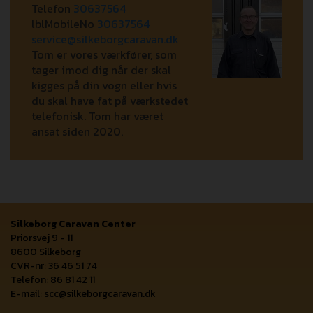
Telefon
30637564
lblMobileNo
30637564
service@silkeborgcaravan.dk
Tom er vores værkfører, som
tager imod dig når der skal
kigges på din vogn eller hvis
du skal have fat på værkstedet
telefonisk. Tom har været
ansat siden 2020.
Silkeborg Caravan Center
Priorsvej 9 - 11
8600 Silkeborg
CVR-nr: 36 46 51 74
Telefon: 86 81 42 11
E-mail:
scc@silkeborgcaravan.dk