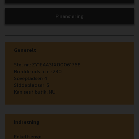
Finansiering
Generelt
Stel nr.:
ZY1EAA31X00061768
Bredde udv. cm.:
230
Sovepladser:
4
Siddepladser:
5
Kan ses i butik:
NU
Indretning
Enkeltsenge