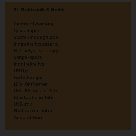
El, Elektronik & Medie
Centralt lysanlæg
Lysdæmper
Spots i siddegruppe
Indirekte lys sid.grp.
Hjørnelys i siddegrp.
Senge-spots
Inddirekte lys
LED lys
Forteltlampe
12 V. Omformer
Udv. El- og ant. Stik
Bluetooth højtaler
USB stik
Fladskærmsholder
Aircondition