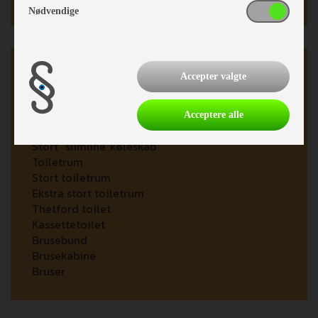
Nødvendige
Køkken - Bad & Toilet
Accepter valgte
3 gasblus
Easy Luk skuffer
Acceptere alle
Køleskab
Stort "slimline"køleskab
Toiletrum
Stort toiletrum
Ekstra stort toiletrum
Thetford toilet
Kassettetoilet
Brusebund
Brusekabine
Bruser