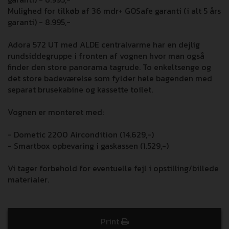
Mulighed for tilkøb af 36 mdr+ GOSafe garanti (i alt 5 års
garanti) - 8.995,-
Adora 572 UT med ALDE centralvarme har en dejlig
rundsiddegruppe i fronten af vognen hvor man også
finder den store panorama tagrude. To enkeltsenge og
det store badeværelse som fylder hele bagenden med
separat brusekabine og kassette toilet.
Vognen er monteret med:
- Dometic 2200 Aircondition (14.629,-)
- Smartbox opbevaring i gaskassen (1.529,-)
Vi tager forbehold for eventuelle fejl i opstilling/billede
materialer.
Print