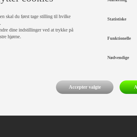
 skal du først tage stilling til hvilke
Statistiske
.
dre dine indstillinger ved at trykke på
stre hjørne.
Funktionelle
PRISER
Nødvendige
ÅRGANG
TOTALVÆGT
FRITEKST
Accepter valgte
A