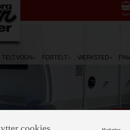
Kur
TELTVOGN
FORTELT
VÆRKSTED
FIN
Den n
ytter cookies
Kom 
Marketing