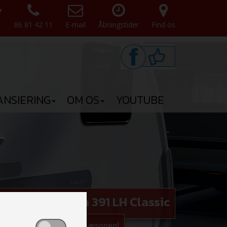
v
86 81 42 11
E-mail
Åbningstider
Find os
ANSIERING
OM OS
YOUTUBE
ye Adria Action 391 LH Classic
og bestil den til 2026 sæsonen!