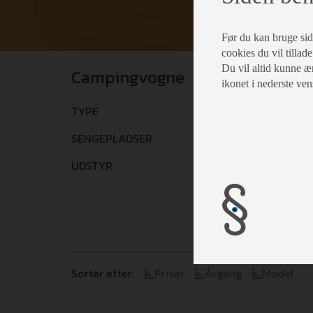
Før du kan bruge siden
cookies du vil tillade
Du vil altid kunne æn
Campingvogne
ikonet i nederste ven
TYPE
Vælg
SENGEPLADSER
Vælg
UDSTYR
Vælg
Sorter efter:
Priser
Årgang
Model