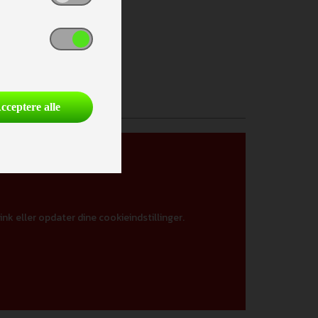
cceptere alle
ink eller opdater dine cookieindstillinger.