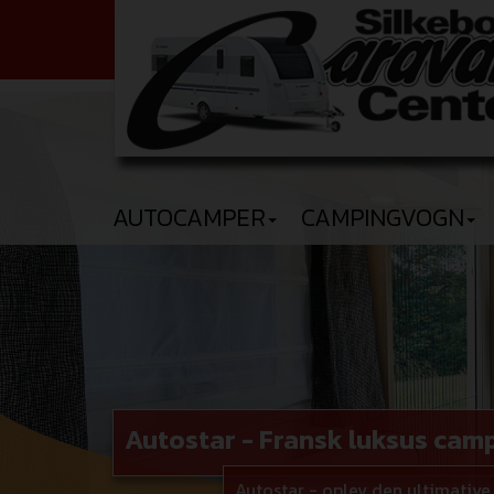
AUTOCAMPER
CAMPINGVOGN
Autostar - Fransk luksus cam
Autostar - oplev den ultimative