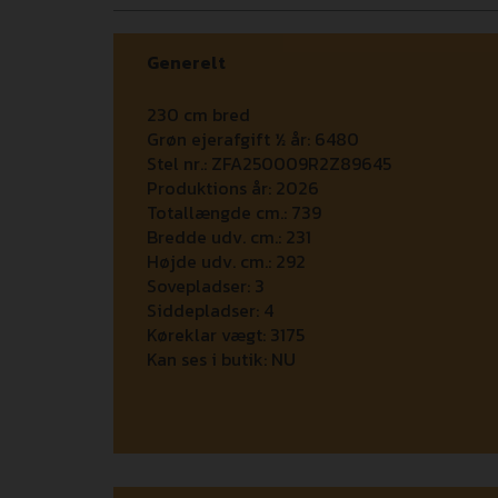
Generelt
230 cm bred
Grøn ejerafgift ½ år:
6480
Stel nr.:
ZFA250009R2Z89645
Produktions år:
2026
Totallængde cm.:
739
Bredde udv. cm.:
231
Højde udv. cm.:
292
Sovepladser:
3
Siddepladser:
4
Køreklar vægt:
3175
Kan ses i butik:
NU