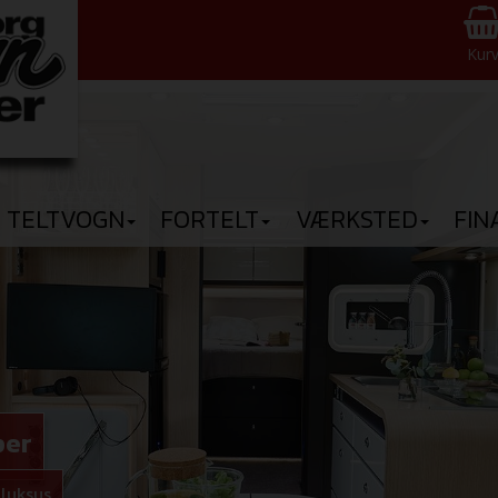
Kur
TELTVOGN
FORTELT
VÆRKSTED
FIN
per
 luksus