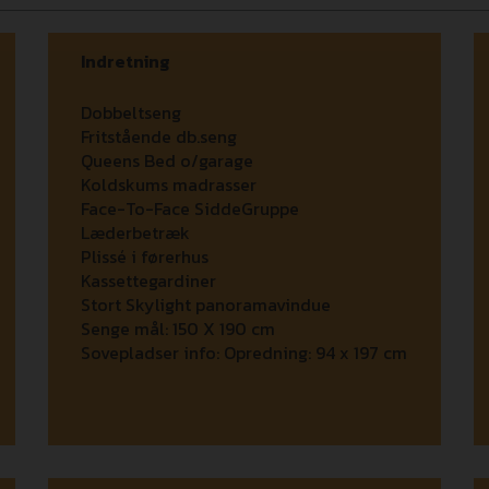
Indretning
Dobbeltseng
Fritstående db.seng
Queens Bed o/garage
Koldskums madrasser
Face-To-Face SiddeGruppe
Læderbetræk
Plissé i førerhus
Kassettegardiner
Stort Skylight panoramavindue
Senge mål:
150 X 190 cm
Sovepladser info:
Opredning: 94 x 197 cm