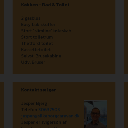
Køkken - Bad & Toilet
2 gasblus
Easy Luk skuffer
Stort "slimline"køleskab
Stort toiletrum
Thetford toilet
Kassettetoilet
Selvst. Brusekabine
Udv. Bruser
Kontakt sælger
Jesper Bjerg
Telefon
30637503
jesper@silkeborgcaravan.dk
Jesper er svigersøn af