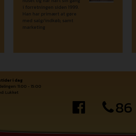
huset og har haft sin gang
i forretningen siden 1999.
Han har primært at gøre
med salg/indkøb, samt
marketing
tider i dag
elingen: 11:00 - 15:00
d: Lukket
86 