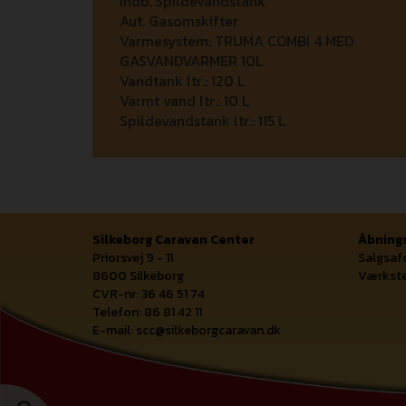
Indb. Spildevandstank
Aut. Gasomskifter
Varmesystem:
TRUMA COMBI 4 MED
GASVANDVARMER 10L
Vandtank ltr.:
120 L
Varmt vand ltr.:
10 L
Spildevandstank ltr.:
115 L
Silkeborg Caravan Center
Åbnings
Priorsvej 9 - 11
Salgsafd
8600 Silkeborg
Værkste
CVR-nr: 36 46 51 74
Telefon: 86 81 42 11
E-mail:
scc@silkeborgcaravan.dk