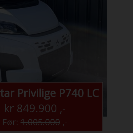
tar Privilige P740 LC
kr
849.900
,-
Før:
1.005.000
,-