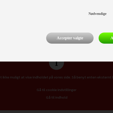
Nødvendige
Finansiering
Accepter valgte
A
t ikke muligt at vise indholdet på vores side. Så benyt enten eksternt l
Gå til cookie indstillinger
Gå til indhold