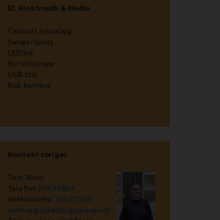
El, Elektronik & Medie
Centralt lysanlæg
Senge-spots
LED lys
Forteltlampe
USB stik
Bak kamera
Kontakt sælger
Tom Wind
Telefon
30637564
lblMobileNo
30637564
service@silkeborgcaravan.dk