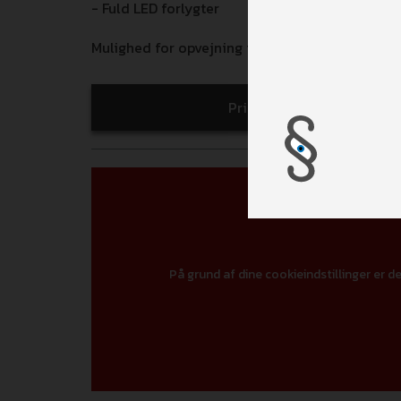
- Fuld LED forlygter
Mulighed for opvejning til 3.650 kg totalvægt
Print
På grund af dine cookieindstillinger er de