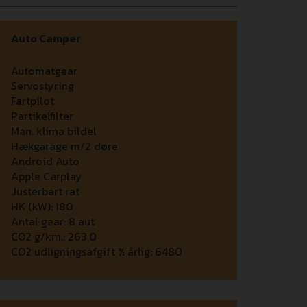
Auto Camper
Automatgear
Servostyring
Fartpilot
Partikelfilter
Man. klima bildel
Hækgarage m/2 døre
Android Auto
Apple Carplay
Justerbart rat
HK (kW):
180
Antal gear:
8 aut
CO2 g/km.:
263,0
CO2 udligningsafgift ½ årlig:
6480