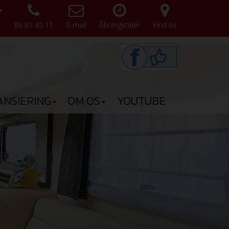
v
86 81 42 11
E-mail
Åbningstider
Find os
ANSIERING
OM OS
YOUTUBE