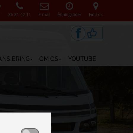
v
86 81 42 11
E-mail
Åbningstider
Find os
ANSIERING
OM OS
YOUTUBE