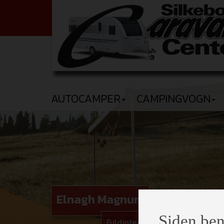
AUTOCAMPER
CAMPINGVOGN
Elnagh Magnum
Siden ben
Fuldintegreret luksus