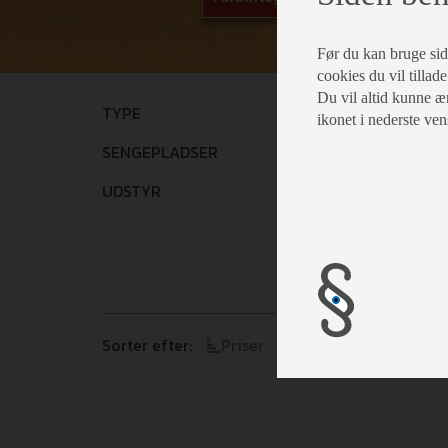
Før du kan bruge siden
cookies du vil tillade
Du vil altid kunne æn
TYPE
Vælg
ikonet i nederste ven
SENGEPLADSER
Vælg
UDSTYR
Vælg
Sorter efter:
Priser
Årgang
Model