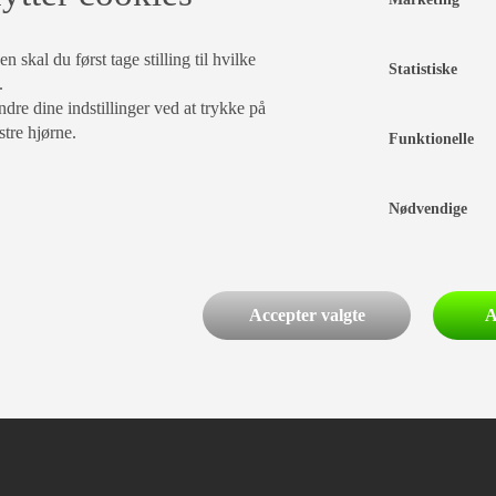
 skal du først tage stilling til hvilke
Statistiske
.
dre dine indstillinger ved at trykke på
PRISER
stre hjørne.
Funktionelle
ÅRGANG
TOTALVÆGT
Nødvendige
FRITEKST
Accepter valgte
A