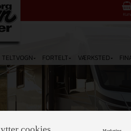
Kur
TELTVOGN
FORTELT
VÆRKSTED
FIN
ytter cookies
Marketing