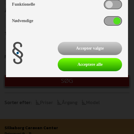
Funktionelle
ÅRGANG
Vælg
Nødvendige
TOTALVÆGT
Vælg
Accepter valgte
FRITEKST
Acceptere alle
SØG
Sorter efter:
Priser
Årgang
Model
Silkeborg Caravan Center
Priorsvej 9 - 11