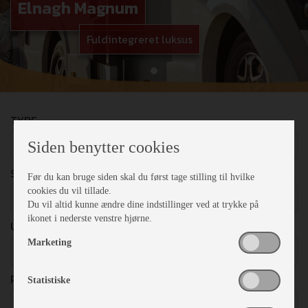
Elnagh Magnum
Fuldintegreret luksus
TYPE
Vælg
Siden benytter cookies
SENGEPLADSER
Før du kan bruge siden skal du først tage stilling til hvilke
cookies du vil tillade.
Vælg
Du vil altid kunne ændre dine indstillinger ved at trykke på
ikonet i nederste venstre hjørne.
UDSTYR
Marketing
Vælg
PRISER
Statistiske
Vælg