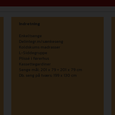
Indretning
Enkeltsenge
Delintegr.m/sænkeseng
Koldskums madrasser
L-Siddegruppe
Plissé i førerhus
Kassettegardiner
Senge mål:
201 x 79 + 201 x 79 cm
Db. seng på tværs:
199 x 130 cm