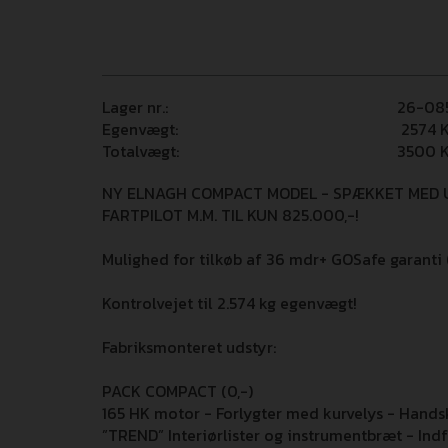
Lager nr.:
26-08
Egenvægt:
2574
K
Totalvægt:
3500
K
NY ELNAGH COMPACT MODEL - SPÆKKET MED U
FARTPILOT M.M. TIL KUN 825.000,-!
Mulighed for tilkøb af 36 mdr+ GOSafe garanti (i 
Kontrolvejet til 2.574 kg egenvægt!
Fabriksmonteret udstyr:
PACK COMPACT (0,-)
165 HK motor - Forlygter med kurvelys - Hand
”TREND” Interiørlister og instrumentbræt - Ind