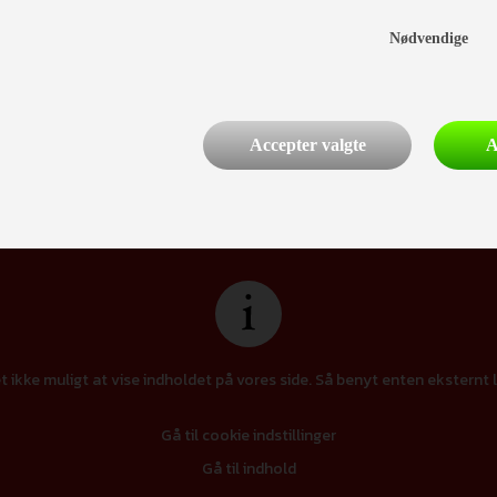
økkenet (2.000,-)
Nødvendige
Accepter valgte
A
Finansiering
t ikke muligt at vise indholdet på vores side. Så benyt enten eksternt l
Gå til cookie indstillinger
Gå til indhold