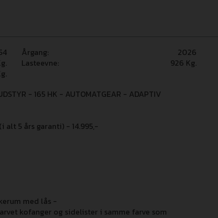
54
Årgang:
2026
g.
Lasteevne:
926
Kg.
g.
DSTYR - 165 HK - AUTOMATGEAR - ADAPTIV
alt 5 års garanti) - 14.995,-
skerum med lås -
farvet kofanger og sidelister i samme farve som