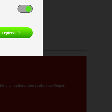
cceptere alle
ink eller opdater dine cookieindstillinger.