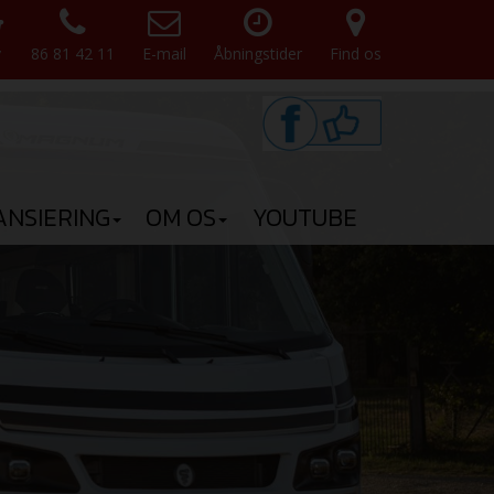
v
86 81 42 11
E-mail
Åbningstider
Find os
ANSIERING
OM OS
YOUTUBE