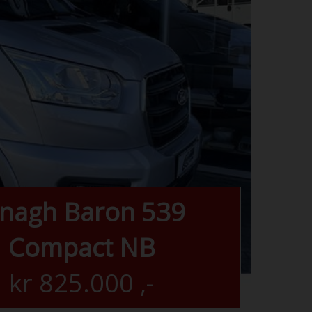
lnagh Baron 539
Compact NB
kr
825.000
,-