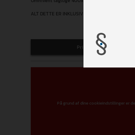
Omnivent tagluge 400x400 med blæser over k
ALT DETTE ER INKLUSIV I UDSALGSPRISEN!
Print
På grund af dine cookieindstillinger er de