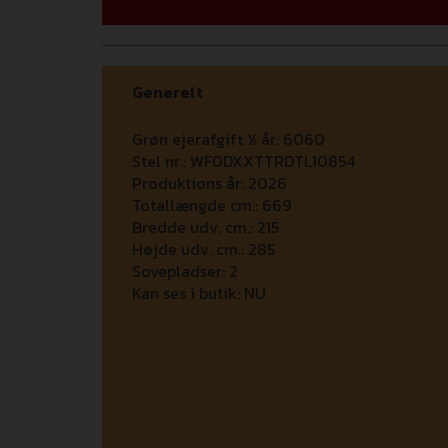
Generelt
Grøn ejerafgift ½ år:
6060
Stel nr.:
WF0DXXTTRDTL10854
Produktions år:
2026
Totallængde cm.:
669
Bredde udv. cm.:
215
Højde udv. cm.:
285
Sovepladser:
2
Kan ses i butik:
NU