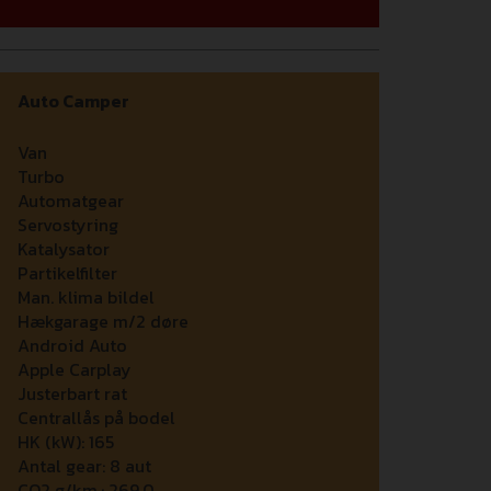
Auto Camper
Van
Turbo
Automatgear
Servostyring
Katalysator
Partikelfilter
Man. klima bildel
Hækgarage m/2 døre
Android Auto
Apple Carplay
Justerbart rat
Centrallås på bodel
HK (kW):
165
Antal gear:
8 aut
CO2 g/km.:
269,0