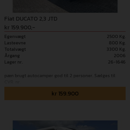
lader til smartphone, Fuld LED forlygter Derudover er
camperen monteret med følgende udstyr: BR-Lift
cykelholder, 100 Ah lithium batteri,
Fiat DUCATO 2,3 JTD
undervognsbehandlet, HEOSAFE lås Vi tager forbehol for
kr 159.900,-
fejl i opstillingen!
Egenvægt
2500 Kg.
Lasteevne
800 Kg.
Totalvægt
3300 Kg.
Årgang
2006
Lager nr.
26-1646
pæn brugt autocamper god til 2 personer. Sælges til
CVR. nr.
kr
159.900