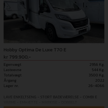
kommer hjem med dette ekstraudstyr: - 2.184 ccm, 103
kW/140 hk, Euro 6 EB, med start-/stopteknologi og ECO-
Pack med 8-trins automatgear (41.701,-) -
Sengeombygning til siddegruppe inkl. polstring (5.373,-)
- Hyggebelysning (1.697,-) Alle dele er med i
udsalgsprisen! Billederne er arkiv fotos og kan være vist
med ekstraudstyr!
Hobby Optima De Luxe T70 E
kr 799.900,-
Egenvægt
2956 Kg.
Lasteevne
544 Kg.
Totalvægt
3500 Kg.
Årgang
2022
Lager nr.
26-4066
LAVE ENKELTSENG - STORT BADEVÆRELSE - COMBI E
VARME - EMHÆTTE - MARKISE - DOBBELT
INDGANGSTRIN Som helt ny camper - KUN kørt 1.571 km