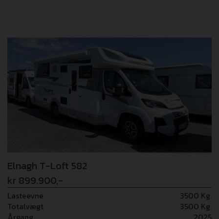
camper er standard med disse pakker: PACK FIAT 16”
tofarvet alufælge - Rat og gearknop i læder - Techno
instrumentbord - Elektrisk håndbremse -
TPMS(dæktrykskontrol) PACK EXPO Pioneer 9” radio
Apple Carplay / Android Auto - Bakkamera - 200W
solpanel med MPPT regulator - Mørklægningsgardiner i
kabinen Denne camper kommer hjem med disse ekstra
pakker: PACK MATIC + 180 HK (68.000,-) 8-trins
Automatgearkasse + 180 Hestekræfter PACK PLEIN AIR
(11.000,-) 5m Markise i antracit - Udvendigt gasudtag +
bruser i garage GULVVARME (8.000,-) TRUMA COMBI 6E
(11.000,-) Alle pakker er inklusiv i udsalgsprisen!
Elnagh T-Loft 582
kr 899.900,-
Lasteevne
3500 Kg.
Totalvægt
3500 Kg.
Årgang
2025