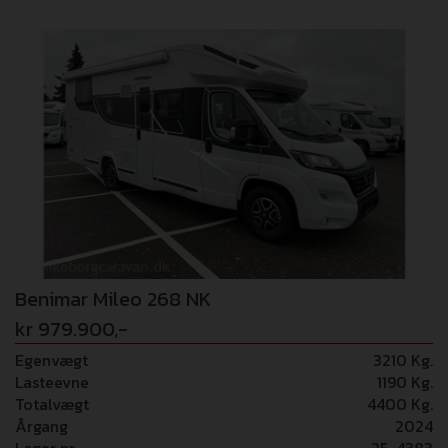
styreboks, solcelle, 2 x 100 Ah lithium batterier, Inverter
1000W, Gasbageovn, Maxxfan, BR-lift cykelholder med
hejs, Ny 11" Alpine radio med carplay, TRUMA Duo-
kontrol, FMT TV med soundbar, service, glas, bestik, stole,
bord, kabler, 2 x gasflasker m.m. Tandrem skiftet ifb med
service 9/2025. Vi tager forbehold for fejl i opstillingen!
Benimar Mileo 268 NK
kr 979.900,-
Egenvægt
3210 Kg.
Lasteevne
1190 Kg.
Totalvægt
4400 Kg.
Årgang
2024