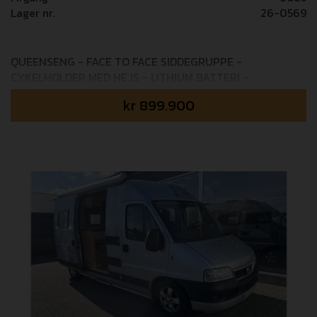
Lager nr.
26-0569
QUEENSENG - FACE TO FACE SIDDEGRUPPE -
CYKELHOLDER MED HEJS - LITHIUM BATTERI -
UNDERVOGNSBEHANDLET Elnagh's jubilæumsmodel
kr
899.900
som er pakket med masser af ekstra tilbehør og udstyr:
75° JUBILÆUMSUDSTYR: ✔ 75° jubilæumsfoliering. ✔
Læderbeklædt rat og gearknop ✔ Techno dashboard ✔
Elektrisk håndbremse ✔ TPMS (dæksensor) ✔ Wave
Beige betræk ✔ Pioneer 9" radio/navigation ✔
Bakkamera ✔ 200 W solpanel med MPPT-controller ✔
Antracit THULE 5200 markise ✔ Udvendig gasudtag ✔
Vandudtag i garagen ✔ Udvendig multistik (12 V / 220 V
/ TV) ✔ Udstyret garagevæg til fastspænding FIAT PACK
+ MATIC PACK: 140 HK FIAT MultiJet + 8 trins
automatgearkasse EXTRA WARM DIESEL PACK: Isoleret
indgangstrin, elektrisk gulvtemperering, Truma Combi 6
DE (Diesel + EL) EXTRA TECH PACK: Fuldt digital
instrumentering, automatisk klimaanlæg i bildel, trådløs