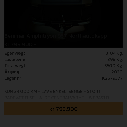
Benimar Amphitryon 957 Northautokapp
kr 799.900,-
Egenvægt
3104 Kg.
Lasteevne
396 Kg.
Totalvægt
3500 Kg.
Årgang
2020
Lager nr.
K26-9377
KUN 34.000 KM - LAVE ENKELTSENGE - STORT
BADEVÆRELSE - ALDE CENTRALVARME - WEBASTO
DIESELFYR - MASSER AF UDSTYR/TILBEHØR Flot og
kr
799.900
velholdt Benimar vinter autocamper med automatgear
og 160 HK motor og masser af udstyr og tilbehør:
Webasto dieselfyr, ALDE centralvarme med INet