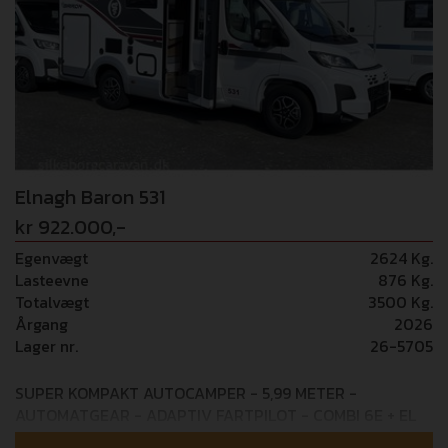
Elnagh Baron 531
kr 922.000,-
Egenvægt
2624 Kg.
Lasteevne
876 Kg.
Totalvægt
3500 Kg.
Årgang
2026
Lager nr.
26-5705
SUPER KOMPAKT AUTOCAMPER - 5,99 METER -
AUTOMATGEAR - ADAPTIV FARTPILOT - COMBI 6E + EL
GULVVARME Mulighed for tilkøb af 36 mdr+ GOSafe