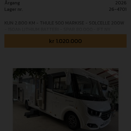
Årgang
2026
Lager nr.
26-4701
KUN 2.800 KM - THULE 500 MARKISE - SOLCELLE 200W
- 150Ah LITHIUM BATTERI - SPAR 80.000,- IFT NY
PREMICE I740LC autocamperen har en centralplaceret
kr
1.020.000
queenseng, en meget attraktiv opholdsstue og et
rummeligt og luksuriøst brusebad. Teknisk set er denne
autocamper omhyggeligt designet til kræsne
autocamperentusiaster. Følelsen af ​​rummelighed og lys
er i højsædet takket være det helt nye møbeldesign.
CAMPEREN ER EFTERMONTERET MED: Markise Thule
5200 - 502 cm, Solcelle 200W, Aeritec 150Ah lithium
batteri, cykelholder Fabriksmonteret udstyr:
AUTOMATGEAR 8 trins automatgearkasse PACK PREMICE
Bakkamera med guidelines, Udendørs bruser,
DuoControl - Gasflaskeomskifter, Kraftig memoryskum
madras, Mørklægningsgardiner i kabine (forrude
op/ned), Pioneer multimedia radio med 9” skærm