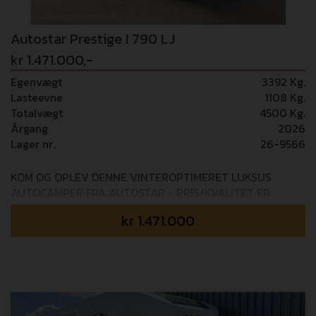
Autostar Prestige I 790 LJ
kr 1.471.000,-
Egenvægt
3392 Kg.
Lasteevne
1108 Kg.
Totalvægt
4500 Kg.
Årgang
2026
Lager nr.
26-9566
KOM OG OPLEV DENNE VINTEROPTIMERET LUKSUS
AUTOCAMPER FRA AUTOSTAR - PRIS/KVALITET ER
SVÆRT AT SLÅ! Mulighed for tilkøb af 36 mdr+ GOSafe
kr
1.471.000
garanti (i alt 5 års garanti) - 14.995,- Fabriksmonteret
udstyr: PACK ALDE (0,-) ALDE centralvarmeanlæg,
Komplet kredsløb af radiator, Gulvvarme i kabine (ALDE
gulvtæppe med varme) PACK PRESTIGE (0,-) Bakkamera
med guidelines, Udendørs bruser, DuoControl -
Gasflaskeomskifter, Kraftig memoryskum madras,