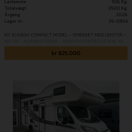
Lasteevne
926 Kg.
Totalvægt
3500 Kg.
Årgang
2026
Lager nr.
26-0854
NY ELNAGH COMPACT MODEL - SPÆKKET MED UDSTYR -
165 HK - AUTOMATGEAR - ADAPTIV FARTPILOT M.M. TIL
KUN 825.000,-! Mulighed for tilkøb af 36 mdr+ GOSafe
kr
825.000
garanti (i alt 5 års garanti) - 14.995,- Kontrolvejet til 2.574
kg egenvægt! Fabriksmonteret udstyr: PACK COMPACT
(0,-) 165 HK motor - Forlygter med kurvelys -
Handskerum med lås - ”TREND” Interiørlister og
instrumentbræt - Indfarvet kofanger og sidelister i
samme farve som bil - XL dør med to låsepunkter med
vindue og centrallås - Sædebetræk i førerkabinen, som
matcher betræk - Vask/skærebræt cover - CP+ panel -
TV beslag - Mørklægningsgardin i kabinen - Solpanel
200W med MPPT regulator - Skyroof MATIC PACK
(23.000,-) Automatgear EXTRA ASSISTANCE PACK
(17.000,-) Elektrisk opvarmet forrude - Adaptiv fartpilot