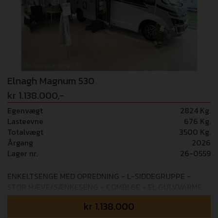
+ ratbetjening - Bakkamera Camperen er bestil hjem
med disse pakker: MARKISE (12.000,-) Thule 6300
markise AUTOMATGEAR (37.000,-) 8 trins
automatgearkasse PACK EXTRA SAFETY (19.000,-)
Adaptiv fartpilot - Fuld bremsekontrol - Lys &
regnsensor - Vejbaneassistent - Skiltegenkendelse -
Fører træthedsregistrering - Intellligent fart assistent
Elnagh Magnum 530
kr 1.138.000,-
Egenvægt
2824 Kg.
Lasteevne
676 Kg.
Totalvægt
3500 Kg.
Årgang
2026
Lager nr.
26-0559
ENKELTSENGE MED OPREDNING - L-SIDDEGRUPPE -
STOR HÆVE/SÆNKESENG - COMBI 6E + EL GULVVARME
Mulighed for tilkøb af 36 mdr+ GOSafe garanti (i alt 5 års
kr
1.138.000
garanti) - 14.995,- BEMÆRK: 5 SELEPLADSER! Denne