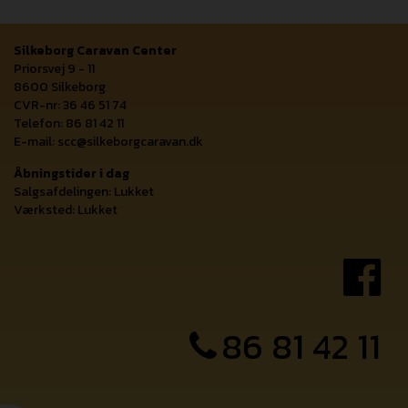
Silkeborg Caravan Center
Priorsvej 9 - 11
8600 Silkeborg
CVR-nr: 36 46 51 74
Telefon: 86 81 42 11
E-mail:
scc@silkeborgcaravan.dk
Åbningstider i dag
Salgsafdelingen: Lukket
Værksted: Lukket
86 81 42 11