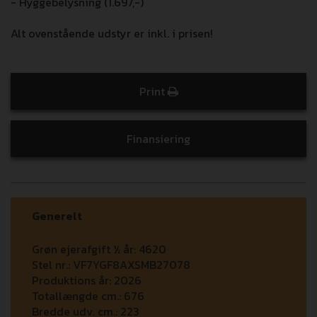
- Hyggebelysning (1.697,-)
Alt ovenstående udstyr er inkl. i prisen!
Print
Finansiering
Generelt
Grøn ejerafgift ½ år:
4620
Stel nr.:
VF7YGF8AXSMB27078
Produktions år:
2026
Totallængde cm.:
676
Bredde udv. cm.:
223