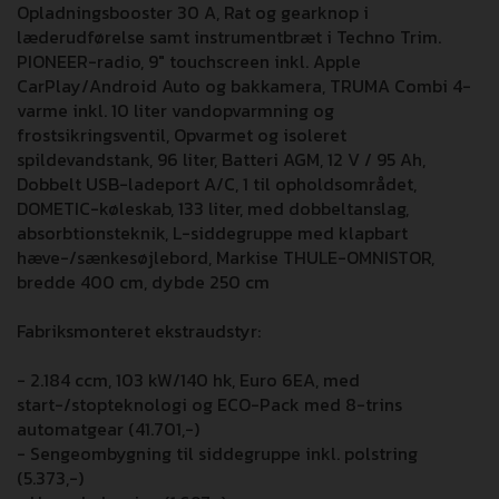
Opladningsbooster 30 A, Rat og gearknop i
læderudførelse samt instrumentbræt i Techno Trim.
PIONEER-radio, 9" touchscreen inkl. Apple
CarPlay/Android Auto og bakkamera, TRUMA Combi 4-
varme inkl. 10 liter vandopvarmning og
frostsikringsventil, Opvarmet og isoleret
spildevandstank, 96 liter, Batteri AGM, 12 V / 95 Ah,
Dobbelt USB-ladeport A/C, 1 til opholdsområdet,
DOMETIC-køleskab, 133 liter, med dobbeltanslag,
absorbtionsteknik, L-siddegruppe med klapbart
hæve-/sænkesøjlebord, Markise THULE-OMNISTOR,
bredde 400 cm, dybde 250 cm
Fabriksmonteret ekstraudstyr:
- 2.184 ccm, 103 kW/140 hk, Euro 6EA, med
start-/stopteknologi og ECO-Pack med 8-trins
automatgear (41.701,-)
- Sengeombygning til siddegruppe inkl. polstring
(5.373,-)