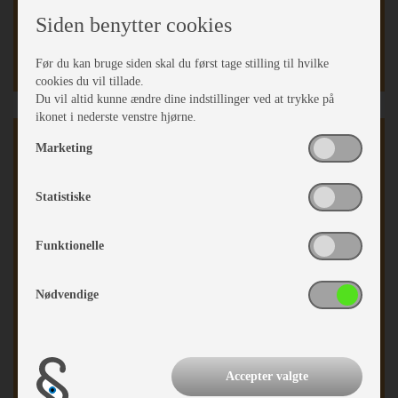
Stort Skylight panoramavindue
Siden benytter cookies
Senge mål:
1.930 x 760 / 1.850 x 760 mm
Sovepladser info:
1.950 x 900 mm OPREDNING
Før du kan bruge siden skal du først tage stilling til hvilke
cookies du vil tillade.
Du vil altid kunne ændre dine indstillinger ved at trykke på
ikonet i nederste venstre hjørne.
Auto Camper
Marketing
Van
Statistiske
Turbo
Automatgear
Servostyring
Funktionelle
Fartpilot
Katalysator
Nødvendige
Partikelfilter
Man. klima bildel
El-opvarm. sidespejl
Hækgarage m/2 døre
Android Auto
Accepter valgte