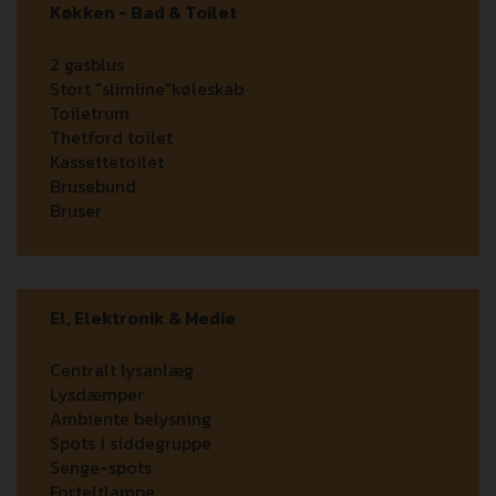
Køkken - Bad & Toilet
2 gasblus
Stort "slimline"køleskab
Toiletrum
Thetford toilet
Kassettetoilet
Brusebund
Bruser
El, Elektronik & Medie
Centralt lysanlæg
Lysdæmper
Ambiente belysning
Spots i siddegruppe
Senge-spots
Forteltlampe