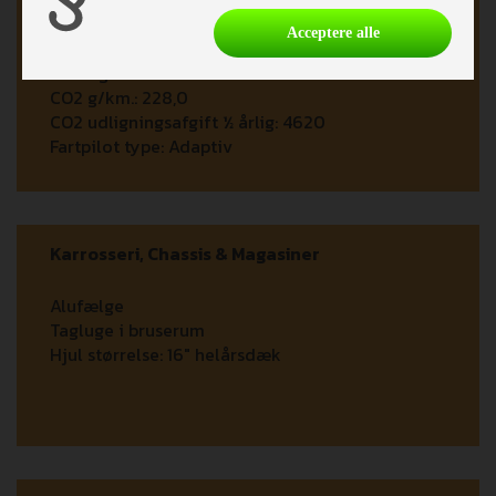
Apple Carplay
Justerbart rat
Acceptere alle
HK (kW):
140
Antal gear:
8 aut
CO2 g/km.:
228,0
CO2 udligningsafgift ½ årlig:
4620
Fartpilot type:
Adaptiv
Karrosseri, Chassis & Magasiner
Alufælge
Tagluge i bruserum
Hjul størrelse:
16" helårsdæk