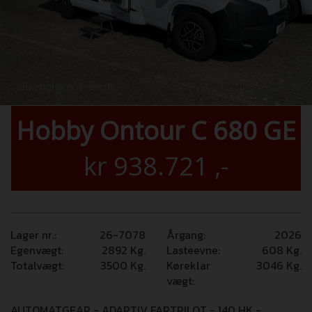
Hobby Ontour C 680 GE
kr
938.721
,-
Lager nr.:
26-7078
Årgang:
2026
Egenvægt:
2892
Kg.
Lasteevne:
608
Kg.
Totalvægt:
3500
Kg.
Køreklar
3046
Kg.
vægt:
AUTOMATGEAR - ADAPTIV FARTPILOT - 140 HK -