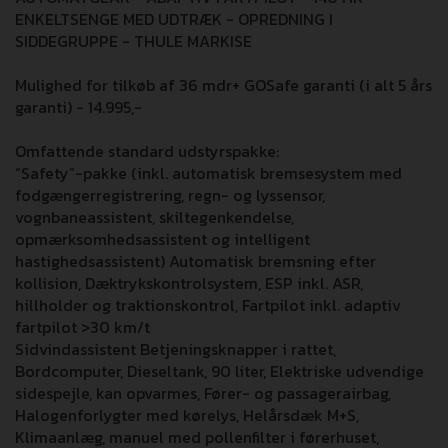
ENKELTSENGE MED UDTRÆK - OPREDNING I
SIDDEGRUPPE - THULE MARKISE
Mulighed for tilkøb af 36 mdr+ GOSafe garanti (i alt 5 års
garanti) - 14.995,-
Omfattende standard udstyrspakke:
“Safety”-pakke (inkl. automatisk bremsesystem med
fodgængerregistrering, regn- og lyssensor,
vognbaneassistent, skiltegenkendelse,
opmærksomhedsassistent og intelligent
hastighedsassistent) Automatisk bremsning efter
kollision, Dæktrykskontrolsystem, ESP inkl. ASR,
hillholder og traktionskontrol, Fartpilot inkl. adaptiv
fartpilot >30 km/t
Sidvindassistent Betjeningsknapper i rattet,
Bordcomputer, Dieseltank, 90 liter, Elektriske udvendige
sidespejle, kan opvarmes, Fører- og passagerairbag,
Halogenforlygter med kørelys, Helårsdæk M+S,
Klimaanlæg, manuel med pollenfilter i førerhuset,