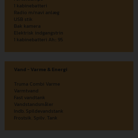
1 kabinebatteri
Radio m/navi anlæg
USB stik
Bak kamera
Elektrisk indgangstrin
1 kabinebatteri Ah::
95
Vand - Varme & Energi
Truma Combi Varme
Varmtvand
Fast vandtank
Vandstandsmåler
Indb. Spildevandstank
Frostsik. Spilv. Tank