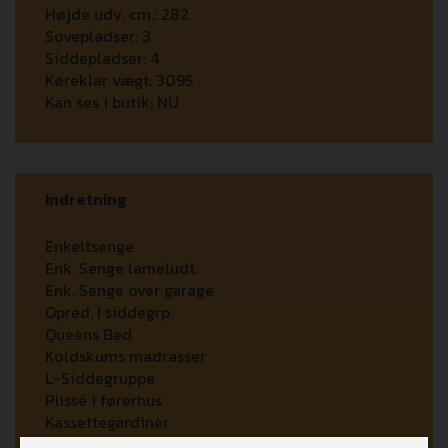
Højde udv. cm.:
282
Sovepladser:
3
Siddepladser:
4
Køreklar vægt:
3095
Kan ses i butik:
NU
Indretning
Enkeltsenge
Enk. Senge lameludt.
Enk. Senge over garage
Opred. I siddegrp.
Queens Bed
Koldskums madrasser
L-Siddegruppe
Plissé i førerhus
Kassettegardiner
Fluenetsdør