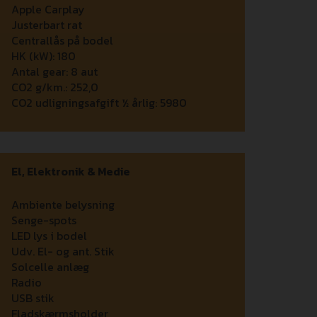
Apple Carplay
Justerbart rat
Centrallås på bodel
HK (kW):
180
Antal gear:
8 aut
CO2 g/km.:
252,0
CO2 udligningsafgift ½ årlig:
5980
El, Elektronik & Medie
Ambiente belysning
Senge-spots
LED lys i bodel
Udv. El- og ant. Stik
Solcelle anlæg
Radio
USB stik
Fladskærmsholder