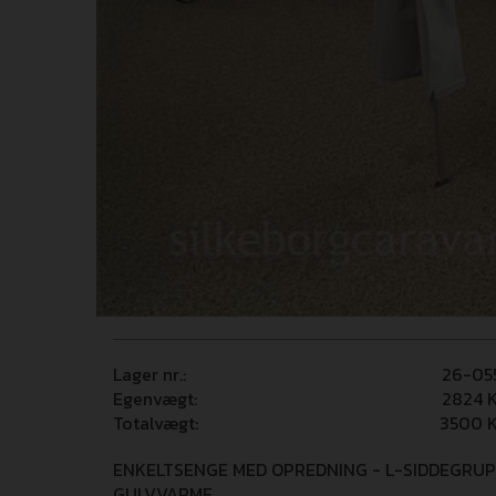
Lager nr.:
26-05
Egenvægt:
2824
K
Totalvægt:
3500
K
ENKELTSENGE MED OPREDNING - L-SIDDEGRUP
GULVVARME