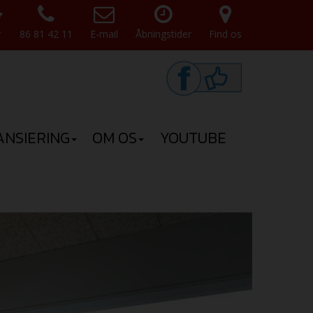
v
86 81 42 11
E-mail
Åbningstider
Find os
ANSIERING
OM OS
YOUTUBE