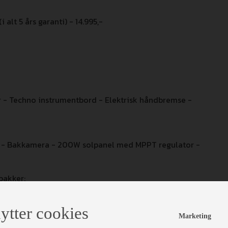
alt 5 års garanti) - 14.995,-
er - Techno instrumentbord - Elektrisk håndbremse -
o - Bakkamera - 200W solpanel med MPPT regulator -
pakker:
ytter cookies
Marketing