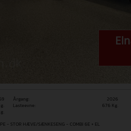
El
59
Årgang:
2026
g.
Lasteevne:
676
Kg.
g.
PE - STOR HÆVE/SÆNKESENG - COMBI 6E + EL