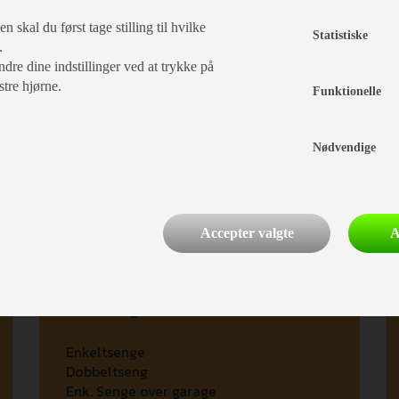
 skal du først tage stilling til hvilke
ruser i garage
Statistiske
.
dre dine indstillinger ved at trykke på
stre hjørne.
Funktionelle
Nødvendige
Finansiering
Accepter valgte
A
Indretning
Enkeltsenge
Dobbeltseng
Enk. Senge over garage