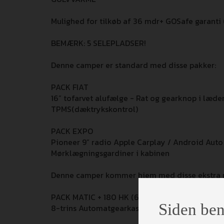
Mulighed for tilkøb af 36 mdr+ GOSafe garanti (i 
BEMÆRK: 5 SELEPLADSER!
Denne camper er standard med disse pakker:
PACK FIAT
16” tofarvet alufælge - Rat og gearknop i læd
TPMS(dæktrykskontrol)
PACK EXPO
Pioneer 9” radio Apple Carplay / Android Aut
Mørklægningsgardiner i kabinen
Denne camper kommer hjem med disse ekstra 
PACK MATIC + 180 HK (68.000,-)
Siden ben
8-trins Automatgearkasse + 180 Hestekræfter