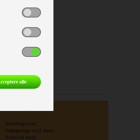
cceptere alle
Auto Camper
Helintegreret
Hækgarage m/2 døre
Android Auto