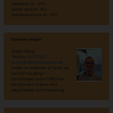
Vandtank ltr.:
120 L
Varmt vand ltr.:
10 L
Spildevandstank ltr.:
115 L
Kontakt sælger
Jesper Bjerg
Telefon
30637503
jesper@silkeborgcaravan.dk
Jesper er svigersøn af huset og
har haft sin gang i
forretningen siden 1999. Han
har primært at gøre med
salg/indkøb, samt marketing