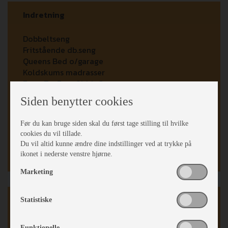
Indretning
Dobbeltseng
Fritstående db.seng
Queens Bed o/garage
Koldskums madrasser
Face-To-Face SiddeGruppe
Læderbetræk
Siden benytter cookies
Plissé i førerhus
Kassettegardiner
Før du kan bruge siden skal du først tage stilling til hvilke
Stort Skylight panoramavindue
cookies du vil tillade.
Senge mål:
150 X 190 cm
Du vil altid kunne ændre dine indstillinger ved at trykke på
Sovepladser info:
Opredning: 94 x 197 cm
ikonet i nederste venstre hjørne.
Marketing
Auto Camper
Statistiske
Automatgear
Funktionelle