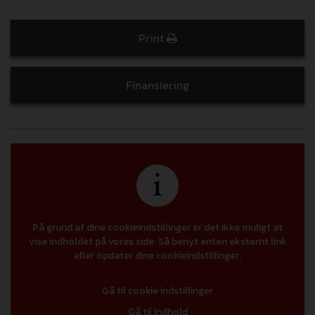
Print
Finansiering
På grund af dine cookieindstillinger er det ikke muligt at
vise indholdet på vores side. Så benyt enten eksternt link
eller opdater dine cookieindstillinger.
Gå til cookie indstillinger
Gå til indhold