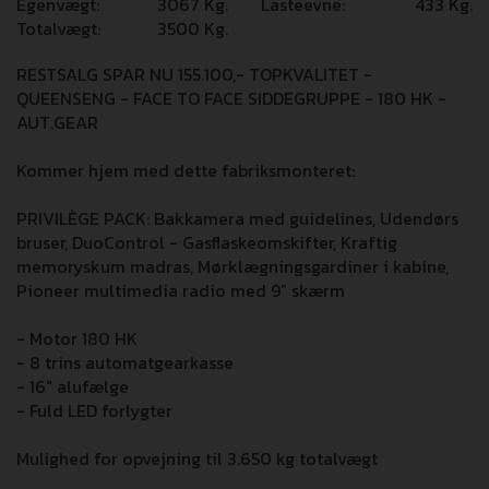
Egenvægt:
3067
Kg.
Lasteevne:
433
Kg.
Totalvægt:
3500
Kg.
RESTSALG SPAR NU 155.100,- TOPKVALITET -
QUEENSENG - FACE TO FACE SIDDEGRUPPE - 180 HK -
AUT.GEAR
Kommer hjem med dette fabriksmonteret:
PRIVILÈGE PACK: Bakkamera med guidelines, Udendørs
bruser, DuoControl - Gasflaskeomskifter, Kraftig
memoryskum madras, Mørklægningsgardiner i kabine,
Pioneer multimedia radio med 9” skærm
- Motor 180 HK
- 8 trins automatgearkasse
- 16" alufælge
- Fuld LED forlygter
Mulighed for opvejning til 3.650 kg totalvægt