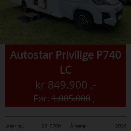
Autostar Privilige P740
LC
kr
849.900
,-
Før:
1.005.000
,-
Lager nr.:
26-9780
Årgang:
2026