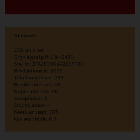
Generelt
230 cm bred
Grøn ejerafgift ½ år:
6480
Stel nr.:
ZFA250004R2Z89780
Produktions år:
2026
Totallængde cm.:
739
Bredde udv. cm.:
231
Højde udv. cm.:
292
Sovepladser:
3
Siddepladser:
4
Køreklar vægt:
3175
Kan ses i butik:
NU