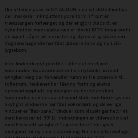
Om aftenen poserer NY ACTION med sit LED silhuetlys
der markerer miniputtens ydre form. I front er
trækstangen forlænget og der er gjort plads til en
cykelholder, mens gaskassen er blevet 100% integreret i
designet. Låget løftes nu let og styres af gasdæmpere.
Vognens bagende har fået blødere form og ny LED-
lygtebom.
Inde finder du nyt praktisk slide-out bord ved
kommoden. Badeværelset er helt nytænkt nu med
svingbar væg der forvandler rummet fra bruserum til
toiletrum. Køkkenet har fået ny form og ekstra
opbevaringsplads, og mangler du bordplads kan
kommoden udvides via et smart slide-out bord-system.
Skylight vinduerne har fået vokseværk og de øvrige
vinduer er "flat-panel" vinduer som visuelt går helt i ét
med karosseriet. 391 LH indretningen er videreudviklet
med fleksibelt svingbart "lagoon-bord" der giver
mulighed for ny smart opredning. Nu med 3 forskellige