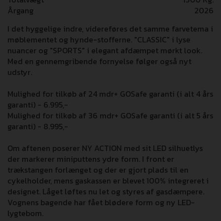
Årgang
2026
I det hyggelige indre, videreføres det samme farvetema i
møblementet og hynde-stofferne. "CLASSIC" i lyse
nuancer og "SPORTS" i elegant afdæmpet mørkt look.
Med en gennemgribende fornyelse følger også nyt
udstyr.
Mulighed for tilkøb af 24 mdr+ GOSafe garanti (i alt 4 års
garanti) - 6.995,-
Mulighed for tilkøb af 36 mdr+ GOSafe garanti (i alt 5 års
garanti) - 8.995,-
Om aftenen poserer NY ACTION med sit LED silhuetlys
der markerer miniputtens ydre form. I front er
trækstangen forlænget og der er gjort plads til en
cykelholder, mens gaskassen er blevet 100% integreret i
designet. Låget løftes nu let og styres af gasdæmpere.
Vognens bagende har fået blødere form og ny LED-
lygtebom.