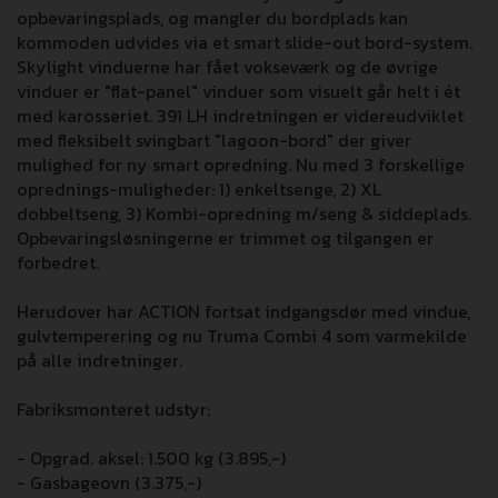
opbevaringsplads, og mangler du bordplads kan
kommoden udvides via et smart slide-out bord-system.
Skylight vinduerne har fået vokseværk og de øvrige
vinduer er "flat-panel" vinduer som visuelt går helt i ét
med karosseriet. 391 LH indretningen er videreudviklet
med fleksibelt svingbart "lagoon-bord" der giver
mulighed for ny smart opredning. Nu med 3 forskellige
oprednings-muligheder: 1) enkeltsenge, 2) XL
dobbeltseng, 3) Kombi-opredning m/seng & siddeplads.
Opbevaringsløsningerne er trimmet og tilgangen er
forbedret.
Herudover har ACTION fortsat indgangsdør med vindue,
gulvtemperering og nu Truma Combi 4 som varmekilde
på alle indretninger.
Fabriksmonteret udstyr:
- Opgrad. aksel: 1.500 kg (3.895,-)
- Gasbageovn (3.375,-)