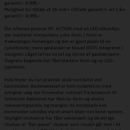
garanti) - 6.995,-
Mulighed for tilkøb af 36 mdr+ GOSafe garanti (i alt 5 års
garanti) - 8.995,-
Om aftenen poserer NY ACTION med sit LED silhuetlys
der markerer miniputtens ydre form. I front er
trækstangen forlænget og der er gjort plads til en
cykelholder, mens gaskassen er blevet 100% integreret i
designet. Låget løftes nu let og styres af gasdæmpere.
Vognens bagende har fået blødere form og ny LED-
lygtebom.
Inde finder du nyt praktisk slide-out bord ved
kommoden. Badeværelset er helt nytænkt nu med
svingbar væg der forvandler rummet fra bruserum til
toiletrum. Køkkenet har fået ny form og ekstra
opbevaringsplads, og mangler du bordplads kan
kommoden udvides via et smart slide-out bord-system.
Skylight vinduerne har fået vokseværk og de øvrige
vinduer er "flat-panel" vinduer som visuelt går helt i ét