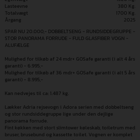
Lasteevne
380 Kg.
Totalvægt
1700 Kg.
Årgang
2025
SPAR NU 20.000,- DOBBELTSENG - RUNDSIDDEGRUPPE -
STOR PANORAMA FORRUDE - FULD GLASFIBER VOGN -
ALUFÆLGE
Mulighed for tilkøb af 24 mdr+ GOSafe garanti (i alt 4 års
garanti) - 6.995,-
Mulighed for tilkøb af 36 mdr+ GOSafe garanti (i alt 5 års
garanti) - 8.995,-
Kan nedvejes til ca: 1.487 kg.
Lækker Adria rejsevogn i Adora serien med dobbeltseng
og stor rundsiddegruppe lige under den dejlige
panorama forrude.
Fint køkken med stort slimtower køleskab, toiletrum med
bruser, brusebund og kassette toilet. Vognen er komplet