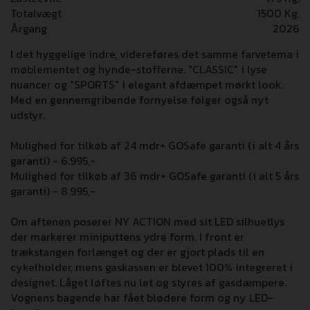
Totalvægt
1500 Kg.
Årgang
2026
I det hyggelige indre, videreføres det samme farvetema i
møblementet og hynde-stofferne. "CLASSIC" i lyse
nuancer og "SPORTS" i elegant afdæmpet mørkt look.
Med en gennemgribende fornyelse følger også nyt
udstyr.
Mulighed for tilkøb af 24 mdr+ GOSafe garanti (i alt 4 års
garanti) - 6.995,-
Mulighed for tilkøb af 36 mdr+ GOSafe garanti (i alt 5 års
garanti) - 8.995,-
Om aftenen poserer NY ACTION med sit LED silhuetlys
der markerer miniputtens ydre form. I front er
trækstangen forlænget og der er gjort plads til en
cykelholder, mens gaskassen er blevet 100% integreret i
designet. Låget løftes nu let og styres af gasdæmpere.
Vognens bagende har fået blødere form og ny LED-