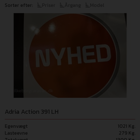
Sorter efter:
Priser
Årgang
Model
Adria Action 391 LH
Egenvægt
1021 Kg.
Lasteevne
279 Kg.
Totalvægt
1300 Kg.