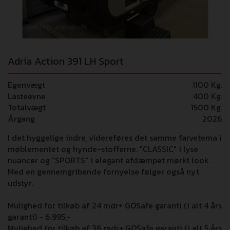
Adria Action 391 LH Sport
Egenvægt
1100 Kg.
Lasteevne
400 Kg.
Totalvægt
1500 Kg.
Årgang
2026
I det hyggelige indre, videreføres det samme farvetema i
møblementet og hynde-stofferne. "CLASSIC" i lyse
nuancer og "SPORTS" i elegant afdæmpet mørkt look.
Med en gennemgribende fornyelse følger også nyt
udstyr.
Mulighed for tilkøb af 24 mdr+ GOSafe garanti (i alt 4 års
garanti) - 6.995,-
Mulighed for tilkøb af 36 mdr+ GOSafe garanti (i alt 5 års