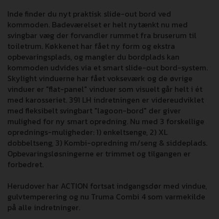
Inde finder du nyt praktisk slide-out bord ved
kommoden. Badeværelset er helt nytænkt nu med
svingbar væg der forvandler rummet fra bruserum til
toiletrum. Køkkenet har fået ny form og ekstra
opbevaringsplads, og mangler du bordplads kan
kommoden udvides via et smart slide-out bord-system.
Skylight vinduerne har fået vokseværk og de øvrige
vinduer er "flat-panel" vinduer som visuelt går helt i ét
med karosseriet. 391 LH indretningen er videreudviklet
med fleksibelt svingbart "lagoon-bord" der giver
mulighed for ny smart opredning. Nu med 3 forskellige
oprednings-muligheder: 1) enkeltsenge, 2) XL
dobbeltseng, 3) Kombi-opredning m/seng & siddeplads.
Opbevaringsløsningerne er trimmet og tilgangen er
forbedret.
Herudover har ACTION fortsat indgangsdør med vindue,
gulvtemperering og nu Truma Combi 4 som varmekilde
på alle indretninger.