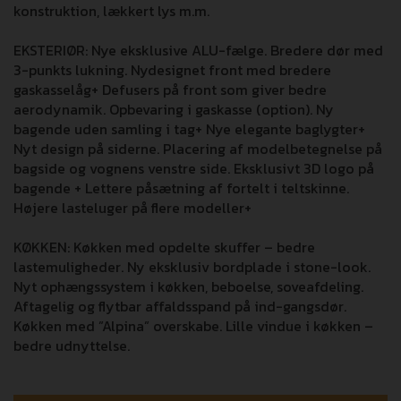
konstruktion, lækkert lys m.m.
EKSTERIØR: Nye eksklusive ALU-fælge. Bredere dør med
3-punkts lukning. Nydesignet front med bredere
gaskasselåg+ Defusers på front som giver bedre
aerodynamik. Opbevaring i gaskasse (option). Ny
bagende uden samling i tag+ Nye elegante baglygter+
Nyt design på siderne. Placering af modelbetegnelse på
bagside og vognens venstre side. Eksklusivt 3D logo på
bagende + Lettere påsætning af fortelt i teltskinne.
Højere lasteluger på flere modeller+
KØKKEN: Køkken med opdelte skuffer – bedre
lastemuligheder. Ny eksklusiv bordplade i stone-look.
Nyt ophængssystem i køkken, beboelse, soveafdeling.
Aftagelig og flytbar affaldsspand på ind-gangsdør.
Køkken med ”Alpina” overskabe. Lille vindue i køkken –
bedre udnyttelse.