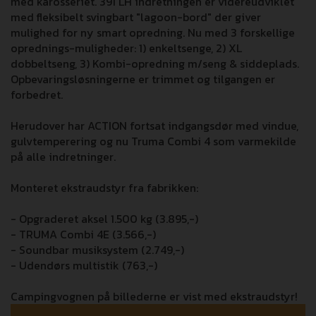
med karosseriet. 391 LH indretningen er videreudviklet
med fleksibelt svingbart "lagoon-bord" der giver
mulighed for ny smart opredning. Nu med 3 forskellige
oprednings-muligheder: 1) enkeltsenge, 2) XL
dobbeltseng, 3) Kombi-opredning m/seng & siddeplads.
Opbevaringsløsningerne er trimmet og tilgangen er
forbedret.
Herudover har ACTION fortsat indgangsdør med vindue,
gulvtemperering og nu Truma Combi 4 som varmekilde
på alle indretninger.
Monteret ekstraudstyr fra fabrikken:
- Opgraderet aksel 1.500 kg (3.895,-)
- TRUMA Combi 4E (3.566,-)
- Soundbar musiksystem (2.749,-)
- Udendørs multistik (763,-)
Campingvognen på billederne er vist med ekstraudstyr!