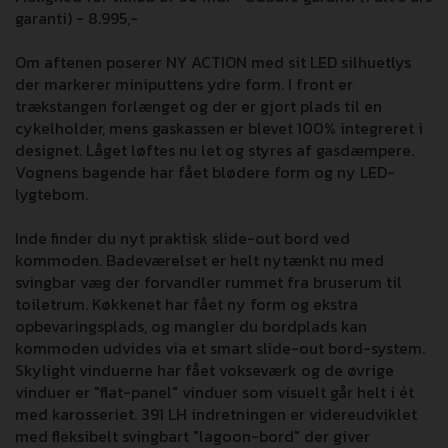
garanti) - 8.995,-
Om aftenen poserer NY ACTION med sit LED silhuetlys
der markerer miniputtens ydre form. I front er
trækstangen forlænget og der er gjort plads til en
cykelholder, mens gaskassen er blevet 100% integreret i
designet. Låget løftes nu let og styres af gasdæmpere.
Vognens bagende har fået blødere form og ny LED-
lygtebom.
Inde finder du nyt praktisk slide-out bord ved
kommoden. Badeværelset er helt nytænkt nu med
svingbar væg der forvandler rummet fra bruserum til
toiletrum. Køkkenet har fået ny form og ekstra
opbevaringsplads, og mangler du bordplads kan
kommoden udvides via et smart slide-out bord-system.
Skylight vinduerne har fået vokseværk og de øvrige
vinduer er "flat-panel" vinduer som visuelt går helt i ét
med karosseriet. 391 LH indretningen er videreudviklet
med fleksibelt svingbart "lagoon-bord" der giver