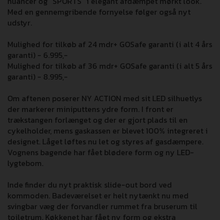
nuancer og "SPORTS" i elegant afdæmpet mørkt look.
Med en gennemgribende fornyelse følger også nyt
udstyr.
Mulighed for tilkøb af 24 mdr+ GOSafe garanti (i alt 4 års
garanti) - 6.995,-
Mulighed for tilkøb af 36 mdr+ GOSafe garanti (i alt 5 års
garanti) - 8.995,-
Om aftenen poserer NY ACTION med sit LED silhuetlys
der markerer miniputtens ydre form. I front er
trækstangen forlænget og der er gjort plads til en
cykelholder, mens gaskassen er blevet 100% integreret i
designet. Låget løftes nu let og styres af gasdæmpere.
Vognens bagende har fået blødere form og ny LED-
lygtebom.
Inde finder du nyt praktisk slide-out bord ved
kommoden. Badeværelset er helt nytænkt nu med
svingbar væg der forvandler rummet fra bruserum til
toiletrum. Køkkenet har fået ny form og ekstra