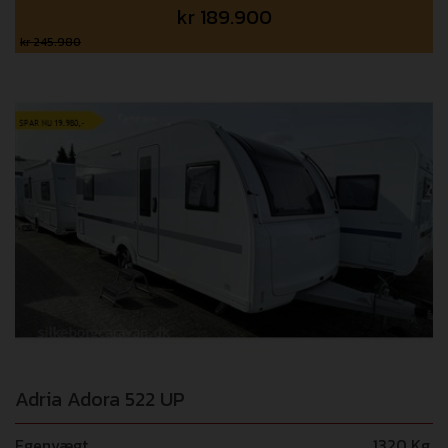
kr
189.900
kr 245.980
Adria Adora 522 UP
Egenvægt
1320 Kg.