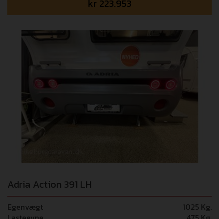
kr
223.953
Adria Action 391 LH
Egenvægt
1025 Kg.
Lasteevne
475 Kg.