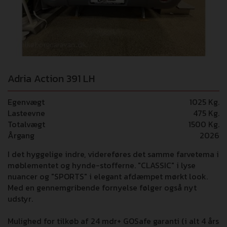
Adria Action 391 LH
Egenvægt
1025 Kg.
Lasteevne
475 Kg.
Totalvægt
1500 Kg.
Årgang
2026
I det hyggelige indre, videreføres det samme farvetema i
møblementet og hynde-stofferne. "CLASSIC" i lyse
nuancer og "SPORTS" i elegant afdæmpet mørkt look.
Med en gennemgribende fornyelse følger også nyt
udstyr.
Mulighed for tilkøb af 24 mdr+ GOSafe garanti (i alt 4 års