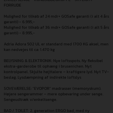
FORRUDE
Mulighed for tilkøb af 24 mdr+ GOSafe garanti (i alt 4 års
garanti) - 6.995,-
Mulighed for tilkøb af 36 mdr+ GOSafe garanti (i alt 5 års
garanti) - 8.995,-
Adria Adora 502 UL er standard med 1700 KG aksel, men
kan nedvejes til ca: 1.470 kg
BELYSNING & ELEKTRONIK: Nye loftsspots. Ny fleksibel
ekstra-garderobe til ophæng i brusenichen. Nyt
kontrolpanel. Skjulte højttalere – kraftigere lyd. Nyt TV-
beslag. Lysdæmpning af indirekte loftslys
SOVEVÆRELSE: ”EVOPOR” madrasser (memoryskum).
Højere sengerammer – mere opbevaring under senge.
Sengeudtræk v/enkeltsenge.
BAD / TOILET: 2. generation ERGO bad, med ny