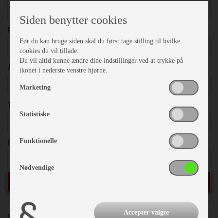
Vælg
Siden benytter cookies
PRISER
Før du kan bruge siden skal du først tage stilling til hvilke
Vælg
cookies du vil tillade.
Du vil altid kunne ændre dine indstillinger ved at trykke på
ÅRGANG
ikonet i nederste venstre hjørne.
Vælg
Marketing
TOTALVÆGT
Statistiske
Vælg
FRITEKST
Funktionelle
Nødvendige
SØG
Accepter valgte
Sorter efter:
Priser
Årgang
Model