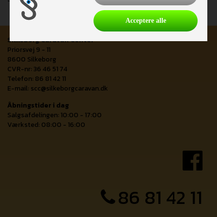
Acceptere alle
Silkeborg Caravan Center
Priorsvej 9 - 11
8600 Silkeborg
CVR-nr: 36 46 51 74
Telefon: 86 81 42 11
E-mail:
scc@silkeborgcaravan.dk
Åbningstider i dag
Salgsafdelingen: 10:00 - 17:00
Værksted: 08:00 - 16:00
86 81 42 11