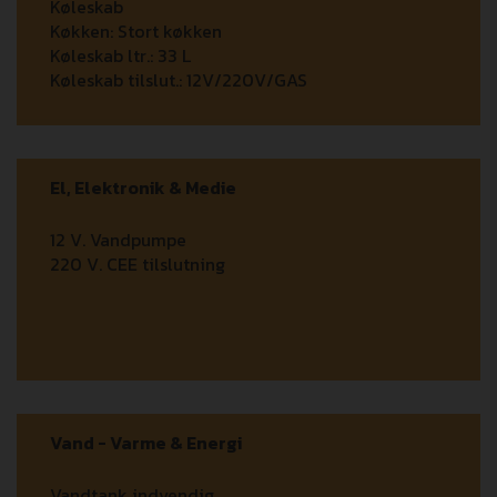
Køleskab
Køkken:
Stort køkken
Køleskab ltr.:
33 L
Køleskab tilslut.:
12V/220V/GAS
El, Elektronik & Medie
12 V. Vandpumpe
220 V. CEE tilslutning
Vand - Varme & Energi
Vandtank indvendig