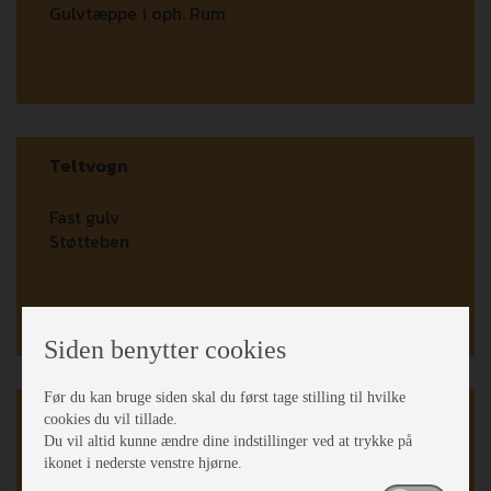
Gulvtæppe i oph. Rum
Teltvogn
Fast gulv
Støtteben
Siden benytter cookies
Før du kan bruge siden skal du først tage stilling til hvilke
Karrosseri, Chassis & Magasiner
cookies du vil tillade.
Du vil altid kunne ændre dine indstillinger ved at trykke på
ikonet i nederste venstre hjørne.
Reservehjul m/holder