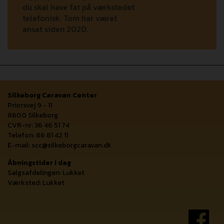
du skal have fat på værkstedet
telefonisk. Tom har været
ansat siden 2020.
Silkeborg Caravan Center
Priorsvej 9 - 11
8600 Silkeborg
CVR-nr: 36 46 51 74
Telefon: 86 81 42 11
E-mail:
scc@silkeborgcaravan.dk
Åbningstider i dag
Salgsafdelingen: Lukket
Værksted: Lukket