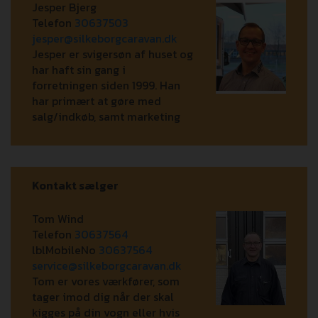
Jesper Bjerg
Telefon
30637503
jesper@silkeborgcaravan.dk
Jesper er svigersøn af huset og
har haft sin gang i
forretningen siden 1999. Han
har primært at gøre med
salg/indkøb, samt marketing
Kontakt sælger
Tom Wind
Telefon
30637564
lblMobileNo
30637564
service@silkeborgcaravan.dk
Tom er vores værkfører, som
tager imod dig når der skal
kigges på din vogn eller hvis