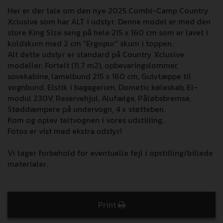
Her er der tale om den nye 2025 Combi-Camp Country
Xclusive som har ALT i udstyr. Denne model er med den
store King Size seng på hele 215 x 160 cm som er lavet i
koldskum med 2 cm "Ergopur" skum i toppen.
Alt dette udstyr er standard på Country Xclusive
modeller: Fortelt (11,7 m2), opbevaringslommer,
sovekabine, lamelbund 215 x 160 cm, Gulvtæppe til
vognbund, Elstik i bagagerum, Dometic køleskab, El-
modul 230V, Reservehjul, Alufælge, Påløbsbremse,
Støddæmpere på undervogn, 4 x støtteben.
Kom og oplev teltvognen i vores udstilling..
Fotos er vist med ekstra udstyr!
Vi tager forbehold for eventuelle fejl i opstilling/billede
materialer.
Print