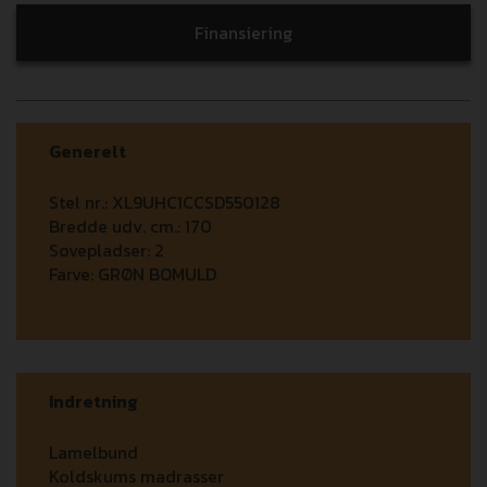
Finansiering
Generelt
Stel nr.:
XL9UHC1CCSD550128
Bredde udv. cm.:
170
Sovepladser:
2
Farve:
GRØN BOMULD
Indretning
Lamelbund
Koldskums madrasser