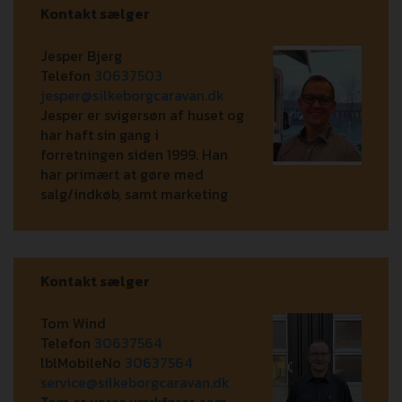
Kontakt sælger
Jesper Bjerg
Telefon
30637503
jesper@silkeborgcaravan.dk
Jesper er svigersøn af huset og
har haft sin gang i
forretningen siden 1999. Han
har primært at gøre med
salg/indkøb, samt marketing
Kontakt sælger
Tom Wind
Telefon
30637564
lblMobileNo
30637564
service@silkeborgcaravan.dk