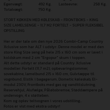
Egenvægt:
492
Kg.
Lasteevne:
258
Kg.
Totalvægt:
750
Kg.
STORT KØKKEN MED KØLESKAB - FRONTBOKS - KING
SIZE LAMELSENGE - 11,7 M2 FORTELT - SUPER FLEKSIBEL
OPSTILLING
Her er der tale om den nye 2026 Combi-Camp Country
Xclusive som har ALT i udstyr. Denne model er med den
store King Size seng på hele 215 x 160 cm som er lavet i
koldskum med 2 cm "Ergopur" skum i toppen.
Alt dette udstyr er standard på Country Xclusive
modeller: Fortelt (11,7 m2), opbevaringslommer,
sovekabine, lamelbund 215 x 160 cm, Gulvtæppe til
vognbund, Elstik i bagagerum, Dometic køleskab, El-
modul 230V, Frontboks med gas og vandtilslutning,
Reservehjul, Alufælge, Påløbsbremse, Støddæmpere på
undervogn, 4 x støtteben.
Kom og oplev teltvognen i vores udstilling..
Fotos er vist med ekstra udstyr!