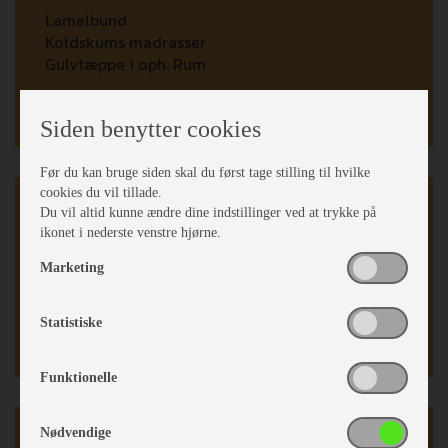
Lamelbund
Koldskums madrasser
Gulvtæppe i oph. Rum
Siden benytter cookies
Før du kan bruge siden skal du først tage stilling til hvilke
cookies du vil tillade.
Teltvogn
Du vil altid kunne ændre dine indstillinger ved at trykke på
ikonet i nederste venstre hjørne.
Fast gulv
Marketing
Støtteben
Statistiske
Funktionelle
Karrosseri, Chassis & Magasiner
Nødvendige