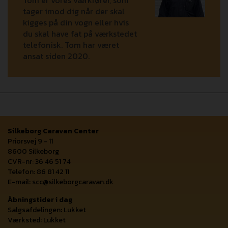
Tom er vores værkfører, som
tager imod dig når der skal
kigges på din vogn eller hvis
du skal have fat på værkstedet
telefonisk. Tom har været
ansat siden 2020.
Silkeborg Caravan Center
Priorsvej 9 - 11
8600 Silkeborg
CVR-nr: 36 46 51 74
Telefon: 86 81 42 11
E-mail:
scc@silkeborgcaravan.dk
Åbningstider i dag
Salgsafdelingen: Lukket
Værksted: Lukket