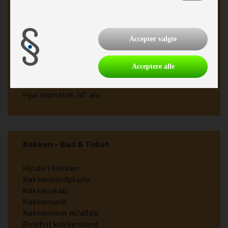
Reservehjul m/holder
Støddæmpere
Påløbsbremse
Accepter valgte
Næsehjul
Bagageboks
Acceptere alle
Frontboks
Opbev.rum u/vognen
Hjul størrelse:
14" alu
Køkken - Bad & Toilet
Hylde i køkken
Køkkenbordplade
Køkkenskab
Køkkenvask
Køkkenvask m/afløb
Rustfrit køkkenbord