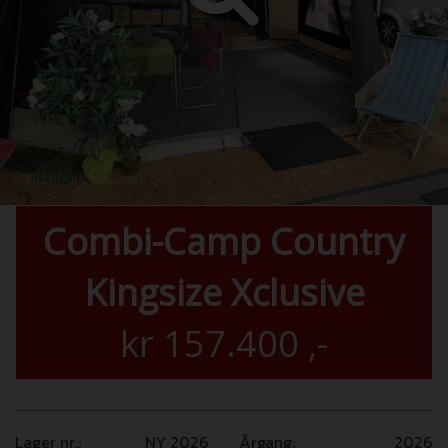
Combi-Camp Country
Kingsize Xclusive
kr
157.400
,-
Lager nr.:
NY 2026
Årgang:
2026