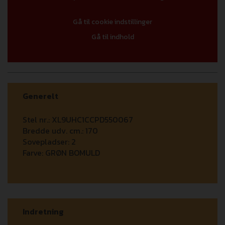
Gå til cookie indstillinger
Gå til indhold
Generelt
Stel nr.:
XL9UHC1CCPD550067
Bredde udv. cm.:
170
Sovepladser:
2
Farve:
GRØN BOMULD
Indretning