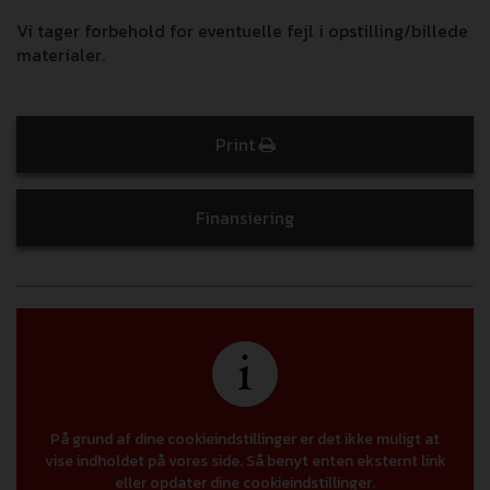
Vi tager forbehold for eventuelle fejl i opstilling/billede
materialer.
Print
Finansiering
På grund af dine cookieindstillinger er det ikke muligt at
vise indholdet på vores side. Så benyt enten eksternt link
eller opdater dine cookieindstillinger.