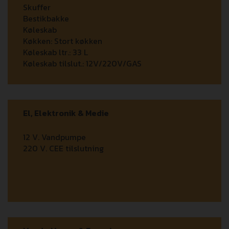
Skuffer
Bestikbakke
Køleskab
Køkken:
Stort køkken
Køleskab ltr.:
33 L
Køleskab tilslut.:
12V/220V/GAS
El, Elektronik & Medie
12 V. Vandpumpe
220 V. CEE tilslutning