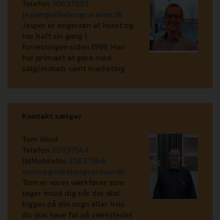
Telefon
30637503
jesper@silkeborgcaravan.dk
Jesper er svigersøn af huset og
har haft sin gang i
forretningen siden 1999. Han
har primært at gøre med
salg/indkøb, samt marketing
Kontakt sælger
Tom Wind
Telefon
30637564
lblMobileNo
30637564
service@silkeborgcaravan.dk
Tom er vores værkfører, som
tager imod dig når der skal
kigges på din vogn eller hvis
du skal have fat på værkstedet