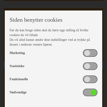
Karrosseri, Chassis & Magasiner
Siden benytter cookies
Mover
ATC (Aut. Trailer Ctrl.)
Før du kan bruge siden skal du først tage stilling til hvilke
cookies du vil tillade.
Stabilisator
Du vil altid kunne ændre dine indstillinger ved at trykke på
Cykelstativ
ikonet i nederste venstre hjørne.
Stor tagluge
Serviceklap
Marketing
Statistiske
Køkken - Bad & Toilet
Funktionelle
3 gasblus
Køleskab
Nødvendige
Toiletrum
Thetford toilet