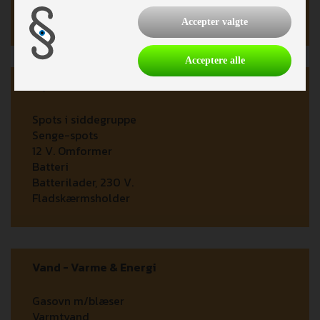
Kassettetoilet
Brusebund
Accepter valgte
Acceptere alle
El, Elektronik & Medie
Spots i siddegruppe
Senge-spots
12 V. Omformer
Batteri
Batterilader, 230 V.
Fladskærmsholder
Vand - Varme & Energi
Gasovn m/blæser
Varmtvand