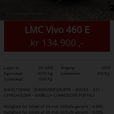
LMC Vivo 460 E
kr
134.900
,-
Lager nr.:
25-6851
Årgang:
2014
Egenvægt:
1200
Kg.
Lasteevne:
150
Kg.
Totalvægt:
1350
Kg.
ENKELTSENGE - RUNDSIDDEGRUPPE - MOVER - ATC -
CYKELHOLDER - ISABELLA COMMODORE FORTELT
Mulighed for tilkøb af 24 mdr GOSafe garanti - 6.995,-
Mulighed for tilkøb af 36 mdr GOSafe garanti - 8.995,-