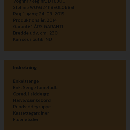
Vognnr./Reg nr.:
DT8300
Stel nr.:
W09324118E0L06851
Reg. 1. gang:
24-03-2015
Produktions år:
2014
Garanti:
1 ÅRS GARANTI
Bredde udv. cm.:
230
Kan ses i butik:
NU
Indretning
Enkeltsenge
Enk. Senge lameludt.
Opred. I siddegrp.
Hæve/sænkebord
Rundsiddegruppe
Kassettegardiner
Fluenetsdør