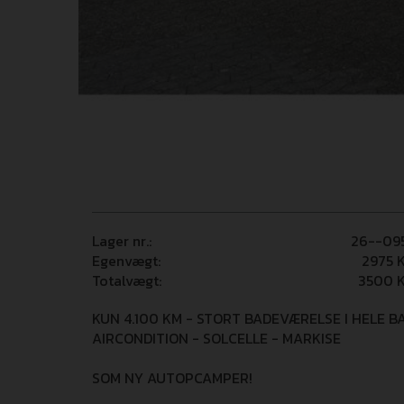
Lager nr.:
26--09
Egenvægt:
2975
K
Totalvægt:
3500
K
KUN 4.100 KM - STORT BADEVÆRELSE I HELE B
AIRCONDITION - SOLCELLE - MARKISE
SOM NY AUTOPCAMPER!