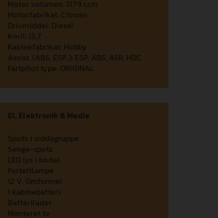
Motor volumen:
2179 ccm
Motorfabrikat:
Citroën
Drivmiddel:
Diesel
Km/l:
13,7
Kabinefabrikat:
Hobby
Assist. (ABS, ESP..):
ESP, ABS, ASR, HDC
Fartpilot type:
ORIGINAL
El, Elektronik & Medie
Spots i siddegruppe
Senge-spots
LED lys i bodel
Forteltlampe
12 V. Omformer
1 kabinebatteri
Batterilader
Monteret tv