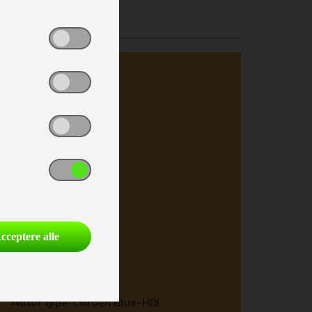
Auto Camper
Delintegreret
Turbo
Servostyring
Fartpilot
Katalysator
Partikelfilter
Man. klima bildel
El-opvarm. sidespejl
Android Auto
cceptere alle
Apple Carplay
Justerbart rat
HK (kW):
140
Antal gear:
6
Motor type:
Citroen Blue-HDI