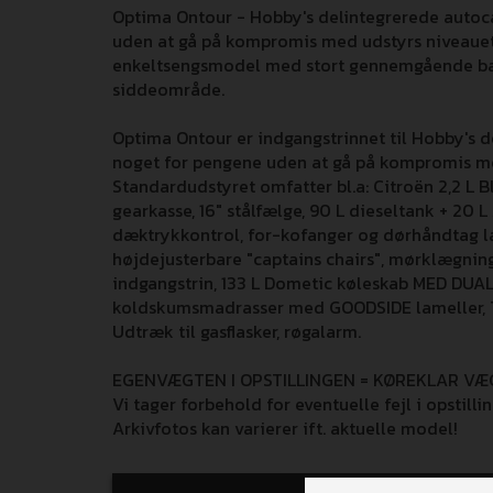
Optima Ontour - Hobby's delintegrerede autoca
uden at gå på kompromis med udstyrs niveauet
enkeltsengsmodel med stort gennemgående bade
siddeområde.
Optima Ontour er indgangstrinnet til Hobby's d
noget for pengene uden at gå på kompromis me
Standardudstyret omfatter bl.a: Citroën 2,2 L 
gearkasse, 16" stålfælge, 90 L dieseltank + 20 
dæktrykkontrol, for-kofanger og dørhåndtag lake
højdejusterbare "captains chairs", mørklægning 
indgangstrin, 133 L Dometic køleskab MED DUA
koldskumsmadrasser med GOODSIDE lameller, 
Udtræk til gasflasker, røgalarm.
EGENVÆGTEN I OPSTILLINGEN = KØREKLAR VÆ
Vi tager forbehold for eventuelle fejl i opstilli
Arkivfotos kan varierer ift. aktuelle model!