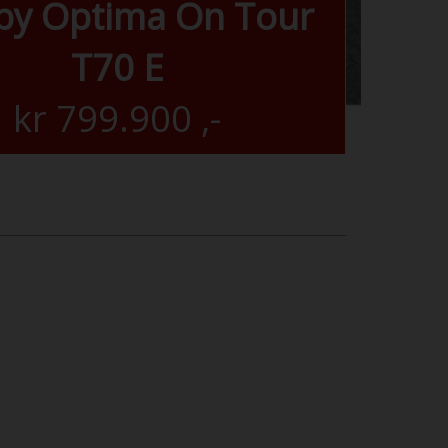
y Optima On Tour
T70 E
kr
799.900
,-