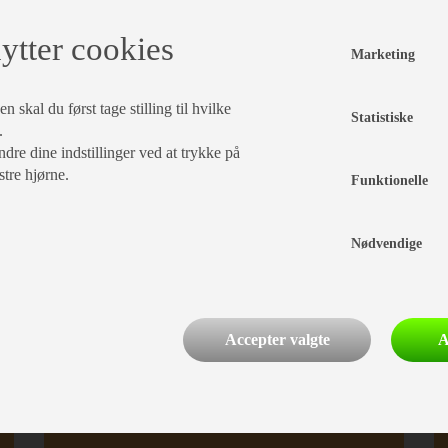
Finansiering
ytter cookies
Marketing
Indretning
 skal du først tage stilling til hvilke
Statistiske
.
Enkeltsenge
dre dine indstillinger ved at trykke på
Opred. I siddegrp.
stre hjørne.
Funktionelle
Delintegreret
Koldskums madrasser
Hæve/sænkebord
Nødvendige
Bænk v/indgangsdør
Plissé i førerhus
Kassettegardiner
Senge mål:
200 x 81 cm + 196 x 81 cm
Accepter valgte
A