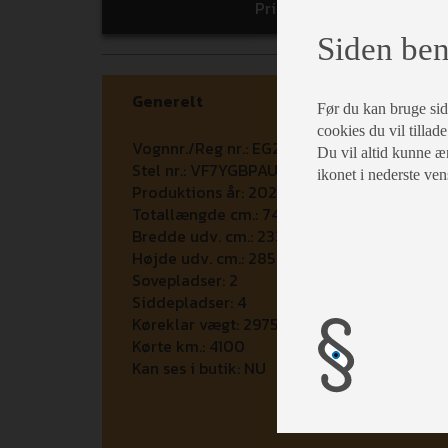
Print
Siden ben
Generelt
Før du kan bruge siden
cookies du vil tillade
Vognnr./Reg nr.:
EG21601
Du vil altid kunne æn
Stel nr.:
VF7YGBPAU12Y20958
ikonet i nederste ven
Produktions år:
2024
Totallængde cm.:
743
Bredde udv. cm.:
233
Højde udv. cm.:
285
Sovepladser:
2
Siddepladser:
4
Køreklar vægt:
2975
Kørte km.:
4100
Kan ses i butik:
NU