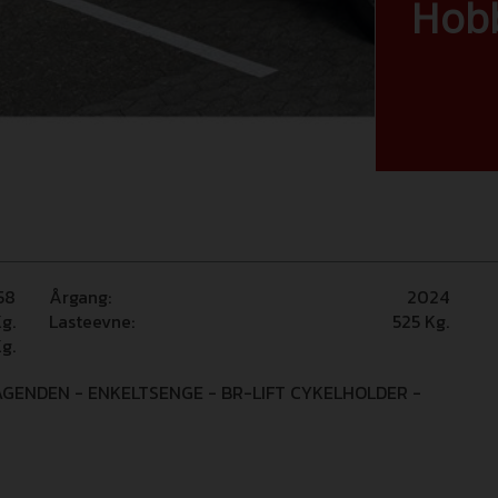
Hobb
58
Årgang:
2024
g.
Lasteevne:
525
Kg.
g.
AGENDEN - ENKELTSENGE - BR-LIFT CYKELHOLDER -