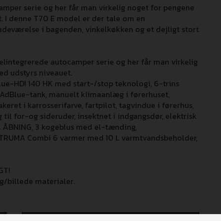
mper serie og her får man virkelig noget for pengene
. I denne T70 E model er der tale om en
værelse i bagenden, vinkelkøkken og et dejligt stort
elintegrerede autocamper serie og her får man virkelig
d udstyrs niveauet.
Blue-HDI 140 HK med start-/stop teknologi, 6-trins
L AdBlue-tank, manuelt klimaanlæg i førerhuset,
ret i karrosserifarve, fartpilot, tagvindue i førerhus,
til for-og sideruder, insektnet i indgangsdør, elektrisk
L ÅBNING, 3 kogeblus med el-tænding,
TRUMA Combi 6 varmer med 10 L varmtvandsbeholder,
GT!
ng/billede materialer.