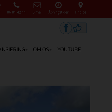
v
86 81 42 11
E-mail
Åbningstider
Find os
ANSIERING
OM OS
YOUTUBE