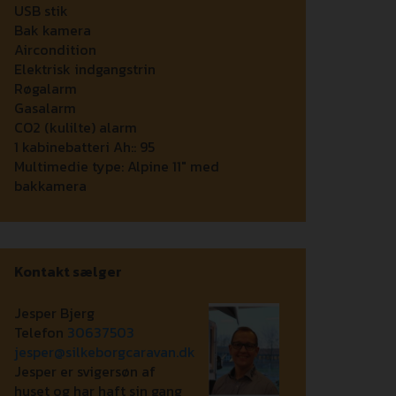
USB stik
Bak kamera
Aircondition
Elektrisk indgangstrin
Røgalarm
Gasalarm
CO2 (kulilte) alarm
1 kabinebatteri Ah::
95
Multimedie type:
Alpine 11" med
bakkamera
Kontakt sælger
Jesper Bjerg
Telefon
30637503
jesper@silkeborgcaravan.dk
Jesper er svigersøn af
huset og har haft sin gang