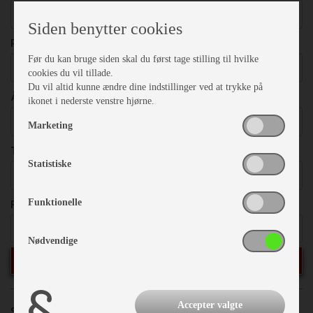
Vælg
Siden benytter cookies
PRISER
Før du kan bruge siden skal du først tage stilling til hvilke
Vælg
cookies du vil tillade.
Du vil altid kunne ændre dine indstillinger ved at trykke på
ÅRGANG
ikonet i nederste venstre hjørne.
Vælg
Marketing
TOTALVÆGT
Statistiske
Vælg
FRITEKST
Funktionelle
Nødvendige
SØG
Accepter valgte
Sorter efter:
Priser
Årgang
Model