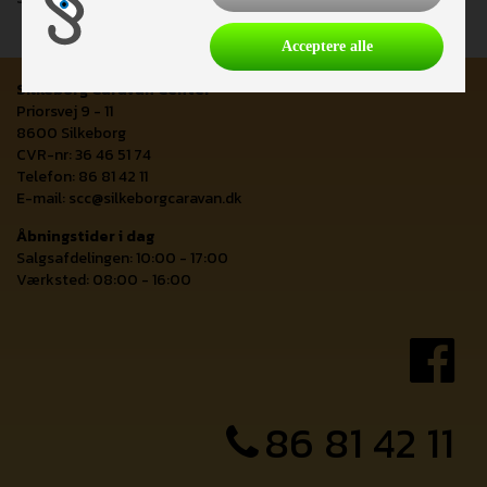
Acceptere alle
Silkeborg Caravan Center
Priorsvej 9 - 11
8600 Silkeborg
CVR-nr: 36 46 51 74
Telefon: 86 81 42 11
E-mail:
scc@silkeborgcaravan.dk
Åbningstider i dag
Salgsafdelingen: 10:00 - 17:00
Værksted: 08:00 - 16:00
86 81 42 11