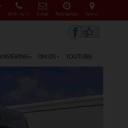
v
86 81 42 11
E-mail
Åbningstider
Find os
ANSIERING
OM OS
YOUTUBE