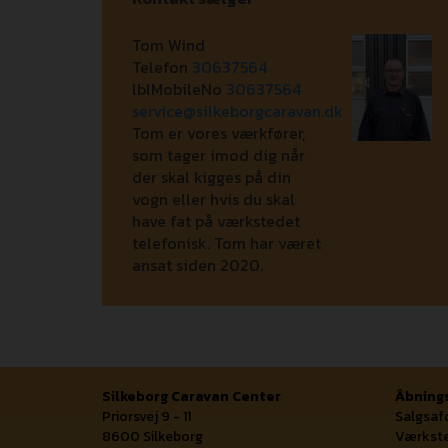
Tom Wind
Telefon
30637564
lblMobileNo
30637564
service@silkeborgcaravan.dk
Tom er vores værkfører,
som tager imod dig når
der skal kigges på din
vogn eller hvis du skal
have fat på værkstedet
telefonisk. Tom har været
ansat siden 2020.
Silkeborg Caravan Center
Åbnings
Priorsvej 9 - 11
Salgsaf
8600 Silkeborg
Værkste