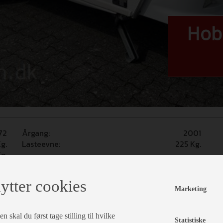
Hob
72
Årgang:
2001
g.
Lasteevne:
225
Kg.
g.
pe, toiletrum i bag, der medfølger et Isabella Capri
ytter cookies
Marketing
 skal du først tage stilling til hvilke
Finansiering
Statistiske