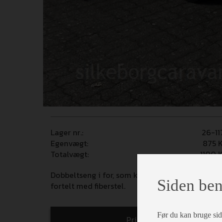
Lager nr.:
26-11
Egenvægt:
875
K
Totalvægt:
1100
K
Dobbeltseng i for, som kan ændres sil siddegrup
Siden ben
fortelt med fiberstel.
Før du kan bruge siden
Print