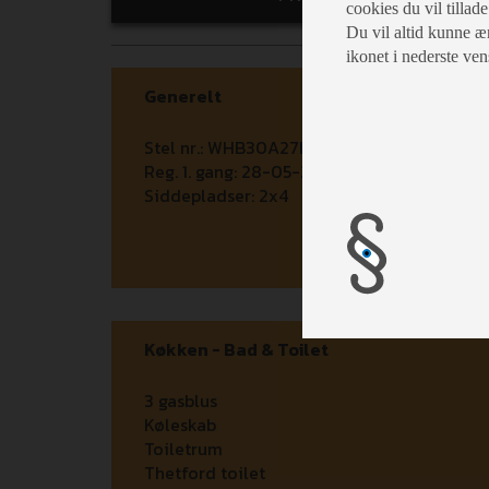
cookies du vil tillade
Du vil altid kunne æn
ikonet i nederste ven
Generelt
Stel nr.:
WHB30A27B0F111172
Reg. 1. gang:
28-05-2001
Siddepladser:
2x4
Køkken - Bad & Toilet
3 gasblus
Køleskab
Toiletrum
Thetford toilet