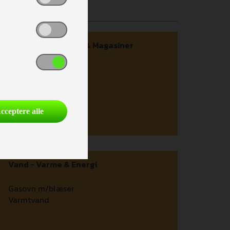
Karrosseri, Chassis & Magasiner
Stabilisator
Serviceklap
cceptere alle
Vand - Varme & Energi
Gasovn m/blæser
Varmtvand