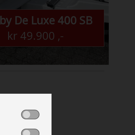
by De Luxe 400 SB
kr
49.900
,-