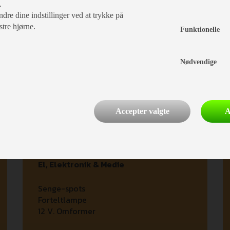
.
dre dine indstillinger ved at trykke på
stre hjørne.
Funktionelle
Indretning
Nødvendige
Dobbeltseng
Dobbeltseng på tværs
Opred. I siddegrp.
Sidesiddegruppe
Accepter valgte
A
Kassettegardiner
El, Elektronik & Medie
Senge-spots
Forteltlampe
12 V. Omformer