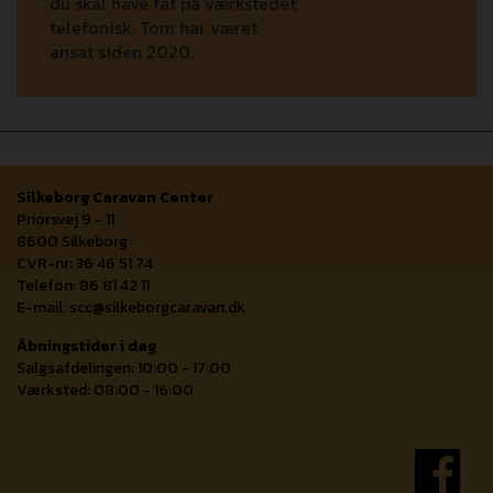
du skal have fat på værkstedet
telefonisk. Tom har været
ansat siden 2020.
Silkeborg Caravan Center
Priorsvej 9 - 11
8600 Silkeborg
CVR-nr: 36 46 51 74
Telefon: 86 81 42 11
E-mail:
scc@silkeborgcaravan.dk
Åbningstider i dag
Salgsafdelingen: 10:00 - 17:00
Værksted: 08:00 - 16:00