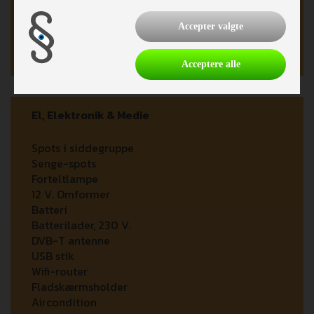
Thetford toilet
Kassettetoilet
Accepter valgte
Brusebund
Bruser
Acceptere alle
El, Elektronik & Medie
Spots i siddegruppe
Senge-spots
Forteltlampe
12 V. Omformer
Batteri
Batterilader, 230 V.
DVB-T antenne
USB stik
Wifi-router
Fladskærmsholder
Aircondition