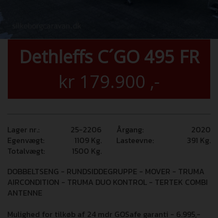
Dethleffs C´GO 495 FR
kr
179.900
,-
Lager nr.:
25-2206
Årgang:
2020
Egenvægt:
1109
Kg.
Lasteevne:
391
Kg.
Totalvægt:
1500
Kg.
DOBBELTSENG - RUNDSIDDEGRUPPE - MOVER - TRUMA
AIRCONDITION - TRUMA DUO KONTROL - TERTEK COMBI
ANTENNE
Mulighed for tilkøb af 24 mdr GOSafe garanti - 6.995,-