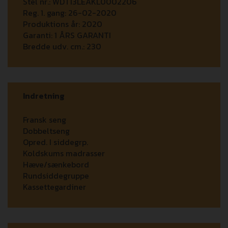
Stel nr.:
WDT13LEAKL0002206
Reg. 1. gang:
26-02-2020
Produktions år:
2020
Garanti:
1 ÅRS GARANTI
Bredde udv. cm.:
230
Indretning
Fransk seng
Dobbeltseng
Opred. I siddegrp.
Koldskums madrasser
Hæve/sænkebord
Rundsiddegruppe
Kassettegardiner