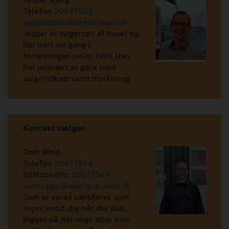
Telefon
30637503
jesper@silkeborgcaravan.dk
Jesper er svigersøn af huset og
har haft sin gang i
forretningen siden 1999. Han
har primært at gøre med
salg/indkøb, samt marketing
Kontakt sælger
Tom Wind
Telefon
30637564
lblMobileNo
30637564
service@silkeborgcaravan.dk
Tom er vores værkfører, som
tager imod dig når der skal
kigges på din vogn eller hvis