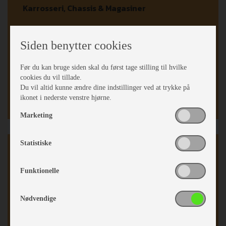
Karrosseri, Chassis & Magasiner
Mover
Alufælge
Siden benytter cookies
Stabilisator
Stor tagluge
Før du kan bruge siden skal du først tage stilling til hvilke
Fluenetsdør
cookies du vil tillade.
Serviceklap
Du vil altid kunne ændre dine indstillinger ved at trykke på
Mover mærke:
ENDURO
ikonet i nederste venstre hjørne.
Marketing
Statistiske
Køkken - Bad & Toilet
3 gasblus
Funktionelle
Affaldsspand
Easy Luk skuffer
Nødvendige
Stort "slimline"køleskab
Stort toiletrum