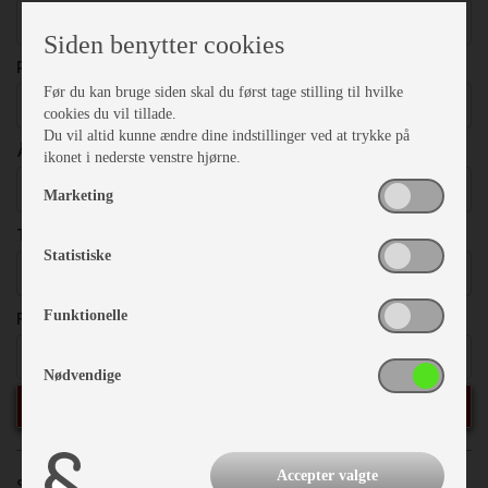
Vælg
Siden benytter cookies
PRISER
Før du kan bruge siden skal du først tage stilling til hvilke
Vælg
cookies du vil tillade.
Du vil altid kunne ændre dine indstillinger ved at trykke på
ÅRGANG
ikonet i nederste venstre hjørne.
Vælg
Marketing
TOTALVÆGT
Statistiske
Vælg
FRITEKST
Funktionelle
Nødvendige
SØG
Accepter valgte
Sorter efter:
Priser
Årgang
Model