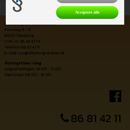
Acceptere alle
Silkeborg Caravan Center
Priorsvej 9 - 11
8600 Silkeborg
CVR-nr: 36 46 51 74
Telefon: 86 81 42 11
E-mail:
scc@silkeborgcaravan.dk
Åbningstider i dag
Salgsafdelingen: 10:00 - 17:00
Værksted: 08:00 - 16:00
86 81 42 11