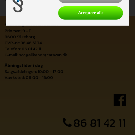
Acceptere alle
Silkeborg Caravan Center
Priorsvej 9 - 11
8600 Silkeborg
CVR-nr: 36 46 51 74
Telefon: 86 81 42 11
E-mail:
scc@silkeborgcaravan.dk
Åbningstider i dag
Salgsafdelingen: 10:00 - 17:00
Værksted: 08:00 - 16:00
86 81 42 11