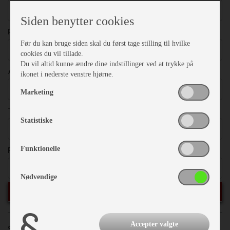
Vælg
Siden benytter cookies
PRISER
Før du kan bruge siden skal du først tage stilling til hvilke
Vælg
cookies du vil tillade.
Du vil altid kunne ændre dine indstillinger ved at trykke på
ÅRGANG
ikonet i nederste venstre hjørne.
Vælg
Marketing
TOTALVÆGT
Statistiske
Vælg
FRITEKST
Funktionelle
Nødvendige
SØG
Accepter valgte
Sorter efter:
Priser
Årgang
Model