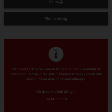
Print
Finansiering
På grund af dine cookieindstillinger er det ikke muligt at
vise indholdet på vores side. Så benyt enten eksternt link
eller opdater dine cookieindstillinger.
Gå til cookie indstillinger
Gå til indhold