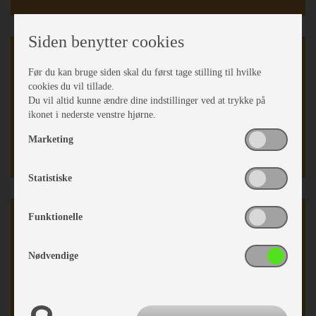
Siden benytter cookies
Teltvogn
Før du kan bruge siden skal du først tage stilling til hvilke
Fast gulv
cookies du vil tillade.
Du vil altid kunne ændre dine indstillinger ved at trykke på
Støtteben
ikonet i nederste venstre hjørne.
Marketing
Statistiske
Karrosseri, Chassis & Magasiner
Funktionelle
Reservehjul m/holder
Nødvendige
Støddæmpere
Påløbsbremse
Næsehjul
Bagageboks