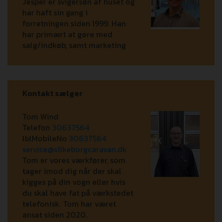
Jesper er svigersøn af huset og
har haft sin gang i
forretningen siden 1999. Han
har primært at gøre med
salg/indkøb, samt marketing
Kontakt sælger
Tom Wind
Telefon
30637564
lblMobileNo
30637564
service@silkeborgcaravan.dk
Tom er vores værkfører, som
tager imod dig når der skal
kigges på din vogn eller hvis
du skal have fat på værkstedet
telefonisk. Tom har været
ansat siden 2020.