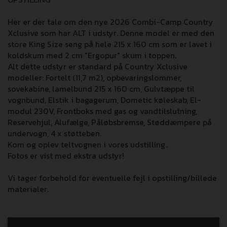
Her er der tale om den nye 2026 Combi-Camp Country
Xclusive som har ALT i udstyr. Denne model er med den
store King Size seng på hele 215 x 160 cm som er lavet i
koldskum med 2 cm "Ergopur" skum i toppen.
Alt dette udstyr er standard på Country Xclusive
modeller: Fortelt (11,7 m2), opbevaringslommer,
sovekabine, lamelbund 215 x 160 cm, Gulvtæppe til
vognbund, Elstik i bagagerum, Dometic køleskab, El-
modul 230V, Frontboks med gas og vandtilslutning,
Reservehjul, Alufælge, Påløbsbremse, Støddæmpere på
undervogn, 4 x støtteben.
Kom og oplev teltvognen i vores udstilling..
Fotos er vist med ekstra udstyr!
Vi tager forbehold for eventuelle fejl i opstilling/billede
materialer.