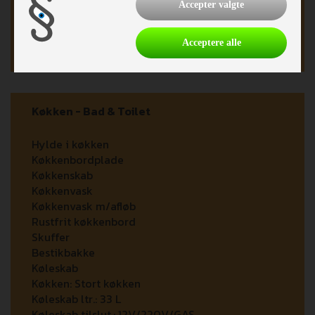
Accepter valgte
Frontboks
Opbev.rum u/vognen
Hjul størrelse:
14" alu
Acceptere alle
Køkken - Bad & Toilet
Hylde i køkken
Køkkenbordplade
Køkkenskab
Køkkenvask
Køkkenvask m/afløb
Rustfrit køkkenbord
Skuffer
Bestikbakke
Køleskab
Køkken:
Stort køkken
Køleskab ltr.:
33 L
Køleskab tilslut.:
12V/220V/GAS