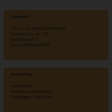
Generelt
Stel nr.:
XL9UHC1CCPD550067
Bredde udv. cm.:
170
Sovepladser:
2
Farve:
GRØN BOMULD
Indretning
Lamelbund
Koldskums madrasser
Gulvtæppe i oph. Rum