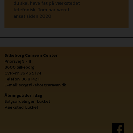
du skal have fat på værkstedet
telefonisk. Tom har været
ansat siden 2020.
Silkeborg Caravan Center
Priorsvej 9 - 11
8600 Silkeborg
CVR-nr: 36 46 51 74
Telefon: 86 81 42 11
E-mail:
scc@silkeborgcaravan.dk
Åbningstider i dag
Salgsafdelingen: Lukket
Værksted: Lukket