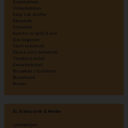
Endekøkken
Vinkelkøkken
Easy Luk skuffer
Køleskab
Emhætte
Komfur m/grill & ovn
Gas bageovn
Stort toiletrum
Ekstra stort toiletrum
Thetford toilet
Kassettetoilet
Brusekab. i toiletrum
Brusebund
Bruser
El, Elektronik & Medie
Lysdæmper