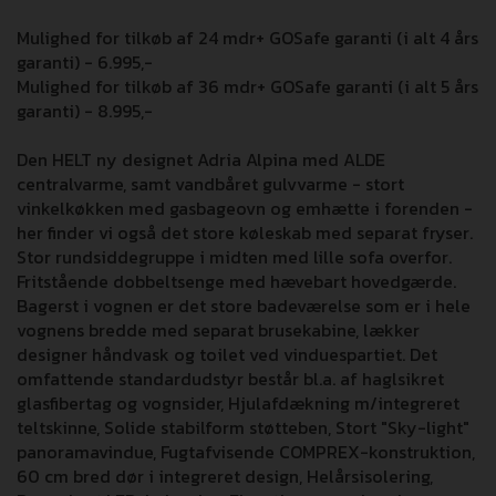
Mulighed for tilkøb af 24 mdr+ GOSafe garanti (i alt 4 års
garanti) - 6.995,-
Mulighed for tilkøb af 36 mdr+ GOSafe garanti (i alt 5 års
garanti) - 8.995,-
Den HELT ny designet Adria Alpina med ALDE
centralvarme, samt vandbåret gulvvarme - stort
vinkelkøkken med gasbageovn og emhætte i forenden -
her finder vi også det store køleskab med separat fryser.
Stor rundsiddegruppe i midten med lille sofa overfor.
Fritstående dobbeltsenge med hævebart hovedgærde.
Bagerst i vognen er det store badeværelse som er i hele
vognens bredde med separat brusekabine, lækker
designer håndvask og toilet ved vinduespartiet. Det
omfattende standardudstyr består bl.a. af haglsikret
glasfibertag og vognsider, Hjulafdækning m/integreret
teltskinne, Solide stabilform støtteben, Stort "Sky-light"
panoramavindue, Fugtafvisende COMPREX-konstruktion,
60 cm bred dør i integreret design, Helårsisolering,