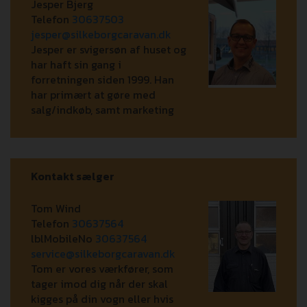
Jesper Bjerg
Telefon
30637503
jesper@silkeborgcaravan.dk
Jesper er svigersøn af huset og
har haft sin gang i
forretningen siden 1999. Han
har primært at gøre med
salg/indkøb, samt marketing
Kontakt sælger
Tom Wind
Telefon
30637564
lblMobileNo
30637564
service@silkeborgcaravan.dk
Tom er vores værkfører, som
tager imod dig når der skal
kigges på din vogn eller hvis