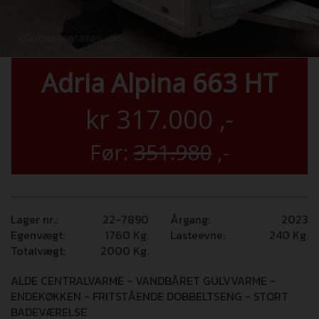
Adria Alpina 663 HT
kr
317.000
,-
Før:
351.980
,-
Lager nr.:
22-7890
Årgang:
2023
Egenvægt:
1760
Kg.
Lasteevne:
240
Kg.
Totalvægt:
2000
Kg.
ALDE CENTRALVARME - VANDBÅRET GULVVARME -
ENDEKØKKEN - FRITSTÅENDE DOBBELTSENG - STORT
BADEVÆRELSE