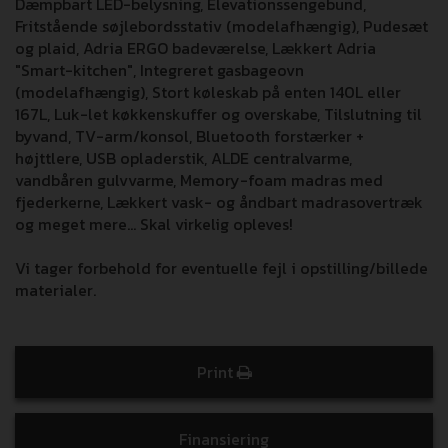
Dæmpbart LED-belysning, Elevationssengebund,
Fritstående søjlebordsstativ (modelafhængig), Pudesæt
og plaid, Adria ERGO badeværelse, Lækkert Adria
"Smart-kitchen", Integreret gasbageovn
(modelafhængig), Stort køleskab på enten 140L eller
167L, Luk-let køkkenskuffer og overskabe, Tilslutning til
byvand, TV-arm/konsol, Bluetooth forstærker +
højttlere, USB opladerstik, ALDE centralvarme,
vandbåren gulvvarme, Memory-foam madras med
fjederkerne, Lækkert vask- og åndbart madrasovertræk
og meget mere... Skal virkelig opleves!
Vi tager forbehold for eventuelle fejl i opstilling/billede
materialer.
Print
Finansiering