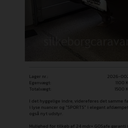
Lager nr.:
2026-00
Egenvægt:
1100
K
Totalvægt:
1500
K
I det hyggelige indre, videreføres det samme 
i lyse nuancer og "SPORTS" i elegant afdæmpe
også nyt udstyr.
Mulighed for tilkøb af 24 mdr+ GOSafe garanti (i