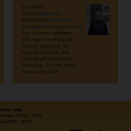
Tom Wind
Telefon
30637564
lblMobileNo
30637564
service@silkeborgcaravan.dk
Tom er vores værkfører,
som tager imod dig når
der skal kigges på din
vogn eller hvis du skal
have fat på værkstedet
telefonisk. Tom har været
ansat siden 2020.
tider i dag
elingen: 10:00 - 17:00
d: 08:00 - 16:00