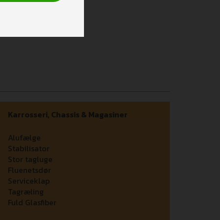
Karrosseri, Chassis & Magasiner
Alufælge
Stabilisator
Stor tagluge
Fluenetsdør
Serviceklap
Tagræling
Fuld Glasfiber