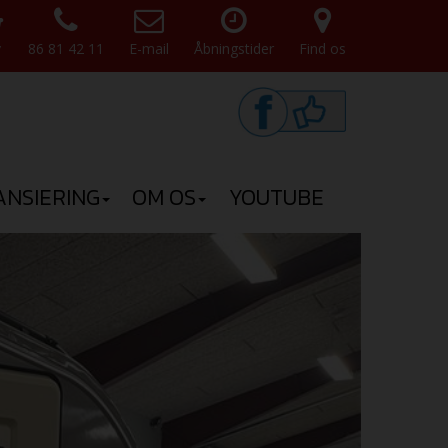
v
86 81 42 11
E-mail
Åbningstider
Find os
ANSIERING
OM OS
YOUTUBE