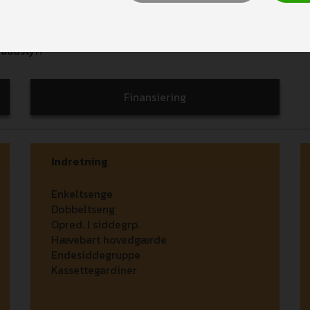
audstyr!
Finansiering
Indretning
Enkeltsenge
Dobbeltseng
Opred. I siddegrp.
Hævebart hovedgærde
Endesiddegruppe
Kassettegardiner