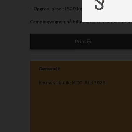
- Opgrad. aksel: 1.500 kg (3.895,-)
Campingvognen på billederne er vist med ekstr
Print
Generelt
Kan ses i butik:
MIDT JULI 2026