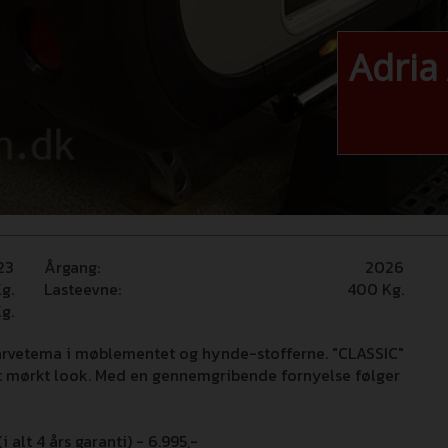
Adria
23
Årgang:
2026
g.
Lasteevne:
400
Kg.
g.
farvetema i møblementet og hynde-stofferne. "CLASSIC"
t mørkt look. Med en gennemgribende fornyelse følger
 alt 4 års garanti) - 6.995,-