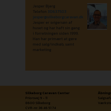
Jesper Bjerg
Telefon
30637503
jesper@silkeborgcaravan.dk
Jesper er svigersøn af
huset og har haft sin gang
i forretningen siden 1999.
Han har primært at gøre
med salg/indkøb, samt
marketing
Silkeborg Caravan Center
Åbnings
Priorsvej 9 - 11
Salgsafd
8600 Silkeborg
Værkste
CVR-nr: 36 46 51 74