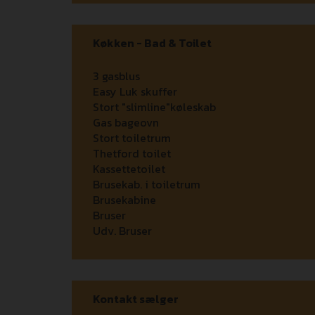
Køkken - Bad & Toilet
3 gasblus
Easy Luk skuffer
Stort "slimline"køleskab
Gas bageovn
Stort toiletrum
Thetford toilet
Kassettetoilet
Brusekab. i toiletrum
Brusekabine
Bruser
Udv. Bruser
Kontakt sælger