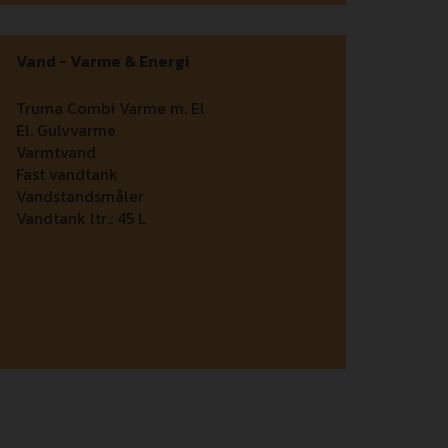
Vand - Varme & Energi
Truma Combi Varme m. El
El. Gulvvarme
Varmtvand
Fast vandtank
Vandstandsmåler
Vandtank ltr.:
45 L