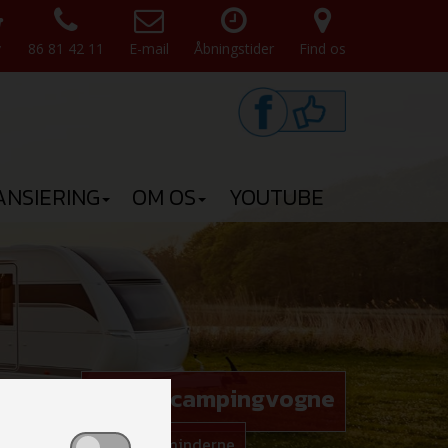
v
86 81 42 11
E-mail
Åbningstider
Find os
ANSIERING
OM OS
YOUTUBE
Hobby campingvogne
 gode rammer for ferieminderne