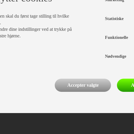
 skal du først tage stilling til hvilke
Statistiske
.
dre dine indstillinger ved at trykke på
stre hjørne.
Funktionelle
PRISER
Nødvendige
ÅRGANG
TOTALVÆGT
FRITEKST
Accepter valgte
A