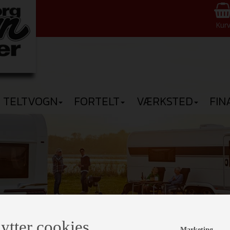
Kur
TELTVOGN
FORTELT
VÆRKSTED
FIN
ytter cookies
Sætter
Marketing