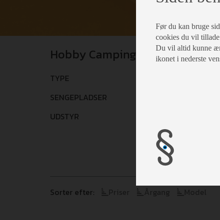
Før du kan bruge siden
cookies du vil tillade
Du vil altid kunne æn
Hobby Campingvogne
ikonet i nederste ven
TYPE
Vælg
SENGEPLADSER
Vælg
UDSTYR
Vælg
Sorter efter:
Priser
Årgang
Model