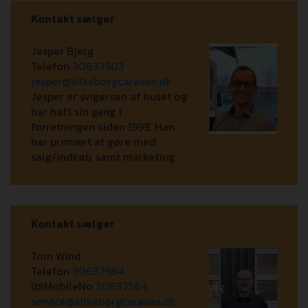
Kontakt sælger
Jesper Bjerg
Telefon
30637503
jesper@silkeborgcaravan.dk
Jesper er svigersøn af huset og
har haft sin gang i
forretningen siden 1999. Han
har primært at gøre med
salg/indkøb, samt marketing
Kontakt sælger
Tom Wind
Telefon
30637564
lblMobileNo
30637564
service@silkeborgcaravan.dk