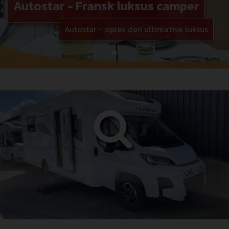
Autostar - Fransk luksus camper
Autostar - oplev den ultimative luksus