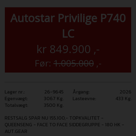
Autostar Privilige P740
LC
kr
849.900
,-
Før:
1.005.000
,-
Lager nr.:
26-9645
Årgang:
2026
Egenvægt:
3067
Kg.
Lasteevne:
433
Kg.
Totalvægt:
3500
Kg.
RESTSALG SPAR NU 155.100,- TOPKVALITET -
QUEENSENG - FACE TO FACE SIDDEGRUPPE - 180 HK -
AUT.GEAR