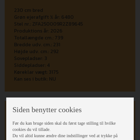
230 cm bred
Grøn ejerafgift ½ år:
6480
Stel nr.:
ZFA250009R2Z89645
Produktions år:
2026
Totallængde cm.:
739
Bredde udv. cm.:
231
Højde udv. cm.:
292
Sovepladser:
3
Siddepladser:
4
Køreklar vægt:
3175
Kan ses i butik:
NU
Indretning
Siden benytter cookies
Dobbeltseng
Før du kan bruge siden skal du først tage stilling til hvilke
Fritstående db.seng
cookies du vil tillade.
Du vil altid kunne ændre dine indstillinger ved at trykke på
Queens Bed o/garage