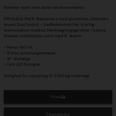
Kommer hjem med dette fabriksmonteret:
PRIVILÈGE PACK: Bakkamera med guidelines, Udendørs
bruser, DuoControl - Gasflaskeomskifter, Kraftig
memoryskum madras, Mørklægningsgardiner i kabine,
Pioneer multimedia radio med 9” skærm
- Motor 180 HK
- 8 trins automatgearkasse
- 16" alufælge
- Fuld LED forlygter
Mulighed for opvejning til 3.650 kg totalvægt
Print
Finansiering