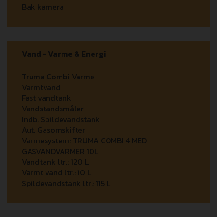
Bak kamera
Vand - Varme & Energi
Truma Combi Varme
Varmtvand
Fast vandtank
Vandstandsmåler
Indb. Spildevandstank
Aut. Gasomskifter
Varmesystem:
TRUMA COMBI 4 MED
GASVANDVARMER 10L
Vandtank ltr.:
120 L
Varmt vand ltr.:
10 L
Spildevandstank ltr.:
115 L