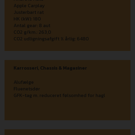
Apple Carplay
Justerbart rat
HK (kW):
180
Antal gear:
8 aut
CO2 g/km.:
263,0
CO2 udligningsafgift ½ årlig:
6480
Karrosseri, Chassis & Magasiner
Alufælge
Fluenetsdør
GFK-tag m. reduceret følsomhed for hagl