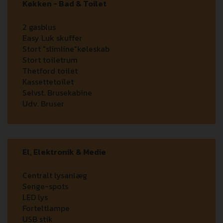
Køkken - Bad & Toilet
2 gasblus
Easy Luk skuffer
Stort "slimline"køleskab
Stort toiletrum
Thetford toilet
Kassettetoilet
Selvst. Brusekabine
Udv. Bruser
El, Elektronik & Medie
Centralt lysanlæg
Senge-spots
LED lys
Forteltlampe
USB stik