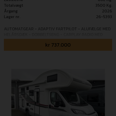
Totalvægt
3500 Kg.
Årgang
2026
Lager nr.
26-5393
AUTOMATGEAR - ADAPTIV FARTPILOT - ALUFÆLGE MED
HELÅRSDÆK - DOBBELTSENG - CARPLAY RADIO MED
BAKKAMERA Mulighed for tilkøb af 36 mdr+ GOSafe
kr
737.000
garanti (i alt 5 års garanti) - 14.995,- Udstyrspakker som
er inkluderet i prisen: Kontrolvejet egenvægt: 2.638 kg
PACK LIGHT Elektrisk håndbremse - Tågelygter -
Indfarvet frontkofanger - Skidplate ”sort” PACK DRIVE
Sædecover - Udvendig LED lys - CP+ panel - Midi Heki
70x50cm - Indgangsdør med myggenet - Elektrisk trin -
Mørklægningsgardin i kabinen - 200W solcelle PACK
STYLE TPMS (dæktrykskontrol) - 16” tofarvet alufælge -
Rat og gearknop i læder - Techno instrumentbord PACK
MEDIA Radio med 9” touchskærm Android Auto / Apple
Carplay + ratbetjening - Bakkamera Ekstra pakker denne
camper er bestilt hjem med: AUTOMATGEAR (37.000,-) 8
trins automatgearkasse PACK EXTRA SAFETY (19.000,-)