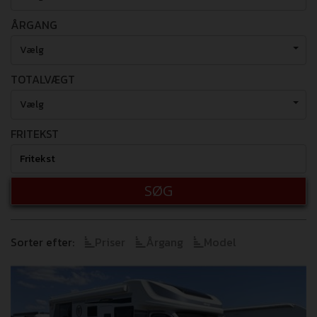
ÅRGANG
Vælg
TOTALVÆGT
Vælg
FRITEKST
SØG
Sorter efter:
Priser
Årgang
Model