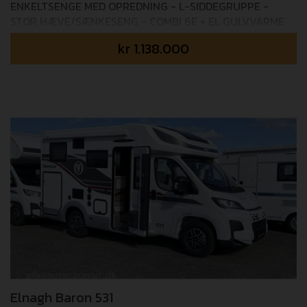
ENKELTSENGE MED OPREDNING - L-SIDDEGRUPPE -
STOR HÆVE/SÆNKESENG - COMBI 6E + EL GULVVARME
Mulighed for tilkøb af 36 mdr+ GOSafe garanti (i alt 5 års
kr
1.138.000
garanti) - 14.995,- BEMÆRK: 5 SELEPLADSER! Denne
camper er standard med disse pakker: PACK FIAT 16”
tofarvet alufælge - Rat og gearknop i læder - Techno
instrumentbord - Elektrisk håndbremse -
TPMS(dæktrykskontrol) PACK EXPO Pioneer 9” radio
Apple Carplay / Android Auto - Bakkamera - 200W
solpanel med MPPT regulator - Mørklægningsgardiner i
kabinen Denne camper kommer hjem med disse ekstra
pakker: PACK MATIC + 180 HK (68.000,-) 8-trins
Automatgearkasse + 180 Hestekræfter PACK PLEIN AIR
(11.000,-) 5m Markise i antracit - Udvendigt gasudtag +
bruser i garage GULVVARME (8.000,-) TRUMA COMBI 6E
(11.000,-) Alle pakker er inklusiv i udsalgsprisen!
Elnagh Baron 531