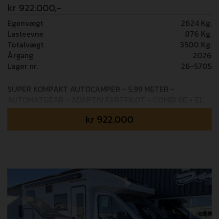
kr 922.000,-
Egenvægt
2624 Kg.
Lasteevne
876 Kg.
Totalvægt
3500 Kg.
Årgang
2026
Lager nr.
26-5705
SUPER KOMPAKT AUTOCAMPER - 5,99 METER -
AUTOMATGEAR - ADAPTIV FARTPILOT - COMBI 6E + EL
GULVVARME Mulighed for tilkøb af 36 mdr+ GOSafe
kr
922.000
garanti (i alt 5 års garanti) - 14.995,- Camperen kommer
standard med disse pakker: PACK EXPO Tågelygter -
Indfarvet kofanger i samme farve som bil - Skidplate
”sort” - 16” tofarvet alufælge - Rat og gearknop i læder -
Techno instrumentbord - Elektrisk håndbremse - TPMS
(dæktrykskontrol) - Pioneer 9” radio Apple Carplay
/Android Auto - Bakkamera - 200W solpanel med MPPT
regulator -Mørklægningsgardiner i kabinen Camperen er
bestilt hjem med disse ekstra pakker: PACK MATIC
(37.000,-) 8-trins Automatgearkasse PACK EXTRA