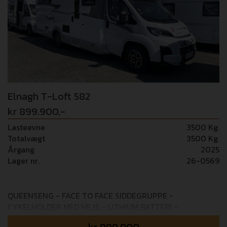
Elnagh T-Loft 582
kr 899.900,-
Lasteevne
3500 Kg.
Totalvægt
3500 Kg.
Årgang
2025
Lager nr.
26-0569
QUEENSENG - FACE TO FACE SIDDEGRUPPE -
CYKELHOLDER MED HEJS - LITHIUM BATTERI -
UNDERVOGNSBEHANDLET Elnagh's jubilæumsmodel