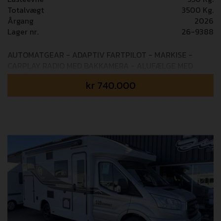
Totalvægt
3500 Kg.
Årgang
2026
Lager nr.
26-9388
AUTOMATGEAR - ADAPTIV FARTPILOT - MARKISE -
CARPLAY RADIO MED BAKKAMERA - ALUFÆLGE MED
HELÅRSDÆK Mulighed for tilkøb af 36 mdr+ GOSafe
kr
740.000
garanti (i alt 5 års garanti) - 14.995,- Udstyrspakker som
er inkluderet i prisen: PACK LIGHT Elektrisk håndbremse
- Tågelygter - Indfarvet frontkofanger - Skidplate ”sort”
PACK DRIVE Sædecover - Udvendig LED lys - CP+ panel -
Midi Heki 70x50cm - Indgangsdør med myggenet -
Elektrisk trin - Mørkægningsgardin i kabinen PACK STYLE
TPMS (dæktrykskontrol) - 16” tofarvet alufælge - Rat og
gearknop i læder - Techno instrumentbord PACK MEDIA
Radio med 9” touchskærm Android Auto / Apple Carplay
+ ratbetjening - Bakkamera Camperen er bestil hjem
med disse pakker: MARKISE (12.000,-) Thule 6300
markise AUTOMATGEAR (37.000,-) 8 trins
automatgearkasse PACK EXTRA SAFETY (19.000,-)