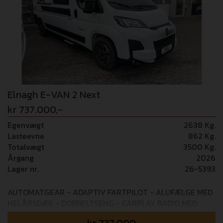
Elnagh E-VAN 2 Next
kr 737.000,-
Egenvægt
2638 Kg.
Lasteevne
862 Kg.
Totalvægt
3500 Kg.
Årgang
2026
Lager nr.
26-5393
AUTOMATGEAR - ADAPTIV FARTPILOT - ALUFÆLGE MED
HELÅRSDÆK - DOBBELTSENG - CARPLAY RADIO MED
BAKKAMERA Mulighed for tilkøb af 36 mdr+ GOSafe