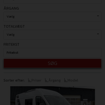
ÅRGANG
Vælg
TOTALVÆGT
Vælg
FRITEKST
SØG
Sorter efter:
Priser
Årgang
Model