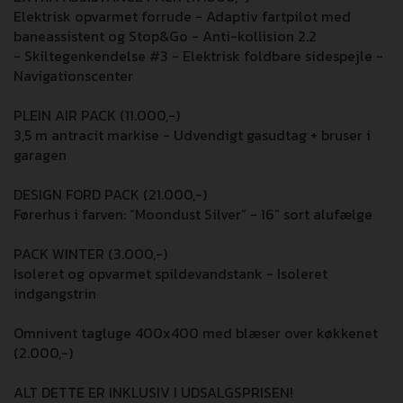
Elektrisk opvarmet forrude - Adaptiv fartpilot med
baneassistent og Stop&Go - Anti-kollision 2.2
- Skiltegenkendelse #3 - Elektrisk foldbare sidespejle -
Navigationscenter
PLEIN AIR PACK (11.000,-)
3,5 m antracit markise - Udvendigt gasudtag + bruser i
garagen
DESIGN FORD PACK (21.000,-)
Førerhus i farven: ”Moondust Silver” - 16” sort alufælge
PACK WINTER (3.000,-)
Isoleret og opvarmet spildevandstank - Isoleret
indgangstrin
Omnivent tagluge 400x400 med blæser over køkkenet
(2.000,-)
ALT DETTE ER INKLUSIV I UDSALGSPRISEN!