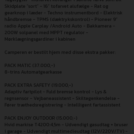
Skidplate ”sort” - 16” tofarvet alufælge - Rat og
gearknop i læder - Techno instrumentbord - Elektrisk
håndbremse - TPMS (dæktrykskontrol) - Pioneer 9”
radio Apple Carplay /Android Auto - Bakkamera -
200W solpanel med MPPT regulator -
Mørklægningsgardiner i kabinen
Camperen er bestilt hjem med disse ekstra pakker:
PACK MATIC (37.000,-)
8-trins Automatgearkasse
PACK EXTRA SAFETY (19.000,-)
Adaptiv fartpilot - Fuld bremse kontrol - Lys &
regnsensor - Vejbaneassistent - Skiltegenkendelse -
Fører træthedsregistrering - Intellligent fartassistent
PACK ENJOY OUTDOOR (15.000,-)
Hvid markise T4200:4,5m - Udvendigt gasudtag + bruser
i garage - Udvendigt multimedieudtag (12V/220V/TV) -