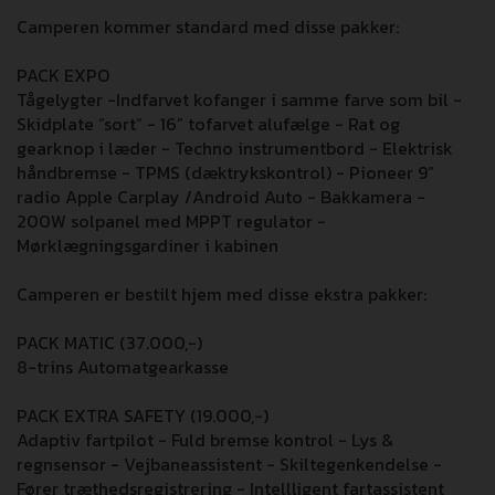
Camperen kommer standard med disse pakker:
PACK EXPO
Tågelygter -Indfarvet kofanger i samme farve som bil -
Skidplate ”sort” - 16” tofarvet alufælge - Rat og
gearknop i læder - Techno instrumentbord - Elektrisk
håndbremse - TPMS (dæktrykskontrol) - Pioneer 9”
radio Apple Carplay /Android Auto - Bakkamera -
200W solpanel med MPPT regulator -
Mørklægningsgardiner i kabinen
Camperen er bestilt hjem med disse ekstra pakker:
PACK MATIC (37.000,-)
8-trins Automatgearkasse
PACK EXTRA SAFETY (19.000,-)
Adaptiv fartpilot - Fuld bremse kontrol - Lys &
regnsensor - Vejbaneassistent - Skiltegenkendelse -
Fører træthedsregistrering - Intellligent fartassistent