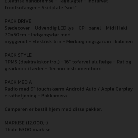
Elektrisk håndbremse - Tågelygter - Indfarvet
frontkofanger - Skidplate ”sort”
PACK DRIVE
Sædecover - Udvendig LED lys - CP+ panel - Midi Heki
70x50cm - Indgangsdør med
myggenet - Elektrisk trin - Mørkægningsgardin i kabinen
PACK STYLE
TPMS (dæktrykskontrol) - 16” tofarvet alufælge - Rat og
gearknop i læder - Techno instrumentbord
PACK MEDIA
Radio med 9” touchskærm Android Auto / Apple Carplay
+ ratbetjening - Bakkamera
Camperen er bestil hjem med disse pakker:
MARKISE (12.000,-)
Thule 6300 markise