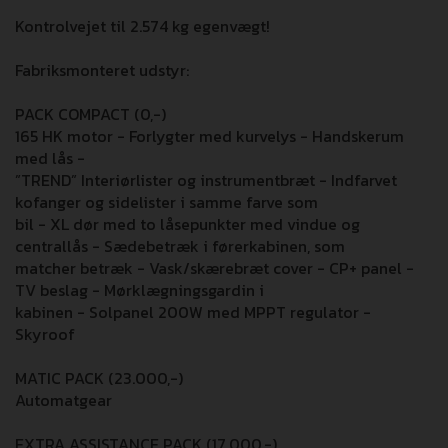
Kontrolvejet til 2.574 kg egenvægt!
Fabriksmonteret udstyr:
PACK COMPACT (0,-)
165 HK motor - Forlygter med kurvelys - Handskerum
med lås -
”TREND” Interiørlister og instrumentbræt - Indfarvet
kofanger og sidelister i samme farve som
bil - XL dør med to låsepunkter med vindue og
centrallås - Sædebetræk i førerkabinen, som
matcher betræk - Vask/skærebræt cover - CP+ panel -
TV beslag - Mørklægningsgardin i
kabinen - Solpanel 200W med MPPT regulator -
Skyroof
MATIC PACK (23.000,-)
Automatgear
EXTRA ASSISTANCE PACK (17.000,-)