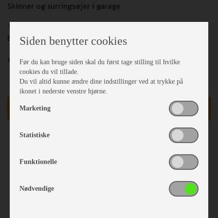
Skinner og surringsøjer i garage
TRUMA COMBI 6E Gas + elektrisk (11.000,-)
Elektrisk gulvvarme (8.000,-)
Siden benytter cookies
Alle pakkerne er inklusiv i udsalgsprisen!
Før du kan bruge siden skal du først tage stilling til hvilke
cookies du vil tillade.
Du vil altid kunne ændre dine indstillinger ved at trykke på
ikonet i nederste venstre hjørne.
kr
938.000
Marketing
Statistiske
Funktionelle
Nødvendige