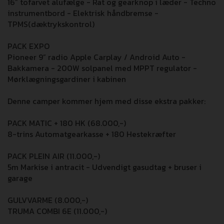
16” tofarvet alufælge - Rat og gearknop i læder - Techno
instrumentbord - Elektrisk håndbremse -
TPMS(dæktrykskontrol)
PACK EXPO
Pioneer 9” radio Apple Carplay / Android Auto -
Bakkamera - 200W solpanel med MPPT regulator -
Mørklægningsgardiner i kabinen
Denne camper kommer hjem med disse ekstra pakker:
PACK MATIC + 180 HK (68.000,-)
8-trins Automatgearkasse + 180 Hestekræfter
PACK PLEIN AIR (11.000,-)
5m Markise i antracit - Udvendigt gasudtag + bruser i
garage
GULVVARME (8.000,-)
TRUMA COMBI 6E (11.000,-)