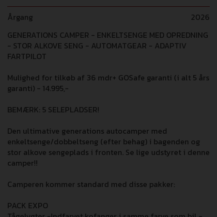
Årgang
2026
GENERATIONS CAMPER - ENKELTSENGE MED OPREDNING
- STOR ALKOVE SENG - AUTOMATGEAR - ADAPTIV
FARTPILOT
Mulighed for tilkøb af 36 mdr+ GOSafe garanti (i alt 5 års
garanti) - 14.995,-
BEMÆRK: 5 SELEPLADSER!
Den ultimative generations autocamper med
enkeltsenge/dobbeltseng (efter behag) i bagenden og
stor alkove sengeplads i fronten. Se lige udstyret i denne
camper!!
Camperen kommer standard med disse pakker:
PACK EXPO
Tågelygter -Indfarvet kofanger i samme farve som bil -