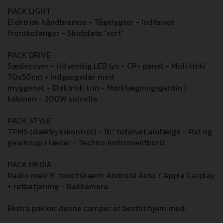
PACK LIGHT
Elektrisk håndbremse - Tågelygter - Indfarvet
frontkofanger - Skidplate ”sort”
PACK DRIVE
Sædecover - Udvendig LED lys - CP+ panel - Midi Heki
70x50cm - Indgangsdør med
myggenet - Elektrisk trin - Mørklægningsgardin i
kabinen - 200W solcelle
PACK STYLE
TPMS (dæktrykskontrol) - 16” tofarvet alufælge - Rat og
gearknop i læder - Techno instrumentbord
PACK MEDIA
Radio med 9” touchskærm Android Auto / Apple Carplay
+ ratbetjening - Bakkamera
Ekstra pakker denne camper er bestilt hjem med: