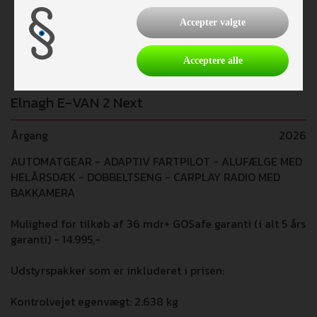
Accepter valgte
Acceptere alle
Elnagh E-VAN 2 Next
Årgang
2026
AUTOMATGEAR - ADAPTIV FARTPILOT - ALUFÆLGE MED
HELÅRSDÆK - DOBBELTSENG - CARPLAY RADIO MED
BAKKAMERA
Mulighed for tilkøb af 36 mdr+ GOSafe garanti (i alt 5 års
garanti) - 14.995,-
Udstyrspakker som er inkluderet i prisen:
Kontrolvejet egenvægt: 2.638 kg