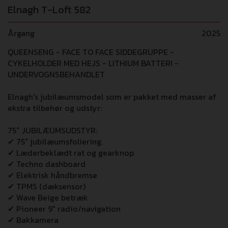
Elnagh T-Loft 582
Årgang
2025
QUEENSENG - FACE TO FACE SIDDEGRUPPE -
CYKELHOLDER MED HEJS - LITHIUM BATTERI -
UNDERVOGNSBEHANDLET
Elnagh's jubilæumsmodel som er pakket med masser af
ekstra tilbehør og udstyr:
75° JUBILÆUMSUDSTYR:
✔ 75° jubilæumsfoliering.
✔ Læderbeklædt rat og gearknop
✔ Techno dashboard
✔ Elektrisk håndbremse
✔ TPMS (dæksensor)
✔ Wave Beige betræk
✔ Pioneer 9" radio/navigation
✔ Bakkamera