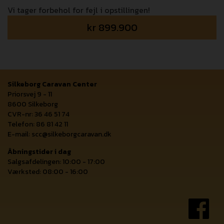
Vi tager forbehol for fejl i opstillingen!
kr
899.900
Silkeborg Caravan Center
Priorsvej 9 - 11
8600 Silkeborg
CVR-nr: 36 46 51 74
Telefon: 86 81 42 11
E-mail:
scc@silkeborgcaravan.dk
Åbningstider i dag
Salgsafdelingen: 10:00 - 17:00
Værksted: 08:00 - 16:00