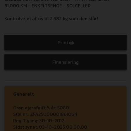
81.000 KM - ENKELTSENGE - SOLCELLER
Kontrolvejet af os til 2.982 kg som den står!
Print
Finansiering
Generelt
Grøn ejerafgift ½ år:
5080
Stel nr.:
ZFA25000001861064
Reg. 1. gang:
30-10-2012
Sidst synet:
03-10-2025 00:00:00