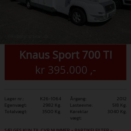
Knaus Sport 700 TI
kr
395.000
,-
Lager nr.:
K26-1064
Årgang:
2012
Egenvægt:
2982
Kg.
Lasteevne:
518
Kg.
Totalvægt:
3500
Kg.
Køreklar
3040
Kg.
vægt:
SÆLGES KUN TIL CVR NUMMER - PARTIKELFILTER -