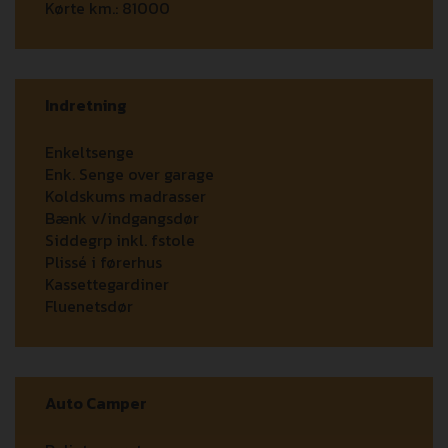
Kørte km.:
81000
Indretning
Enkeltsenge
Enk. Senge over garage
Koldskums madrasser
Bænk v/indgangsdør
Siddegrp inkl. fstole
Plissé i førerhus
Kassettegardiner
Fluenetsdør
Auto Camper