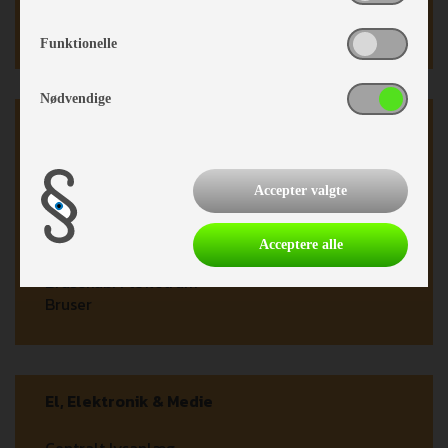
Tagbag.bærer m. Stige
Stige
Funktionelle
Nødvendige
Køkken - Bad & Toilet
2 gasblus
Affaldsspand
Accepter valgte
Toiletrum
Thetford toilet
Acceptere alle
Kassettetoilet
Brusekab. i toiletrum
Bruser
El, Elektronik & Medie