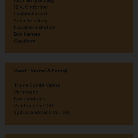
Centralt lysanlæg
12 V. Omformer
1 kabinebatteri
Solcelle anlæg
Fladskærmsholder
Bak kamera
Gasalarm
Vand - Varme & Energi
Truma Combi Varme
Varmtvand
Fast vandtank
Vandtank ltr.:
100
Spildevandstank ltr.:
100