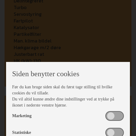
Delintegreret
Turbo
Servostyring
Fartpilot
Katalysator
Partikelfilter
Man. klima bildel
Hækgarage m/2 døre
Justerbart rat
HK (kW):
130
Antal gear:
6
Siden benytter cookies
Km/l:
13,5
Før du kan bruge siden skal du først tage stilling til hvilke
cookies du vil tillade.
Du vil altid kunne ændre dine indstillinger ved at trykke på
Karrosseri, Chassis & Magasiner
ikonet i nederste venstre hjørne.
Marketing
Alufælge
Tagluge i førerhus
Stor tagluge
Statistiske