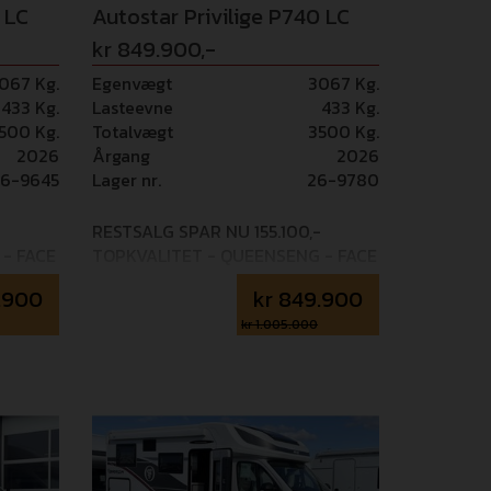
 LC
Autostar Privilige P740 LC
kr 849.900,-
067 Kg.
Egenvægt
3067 Kg.
433 Kg.
Lasteevne
433 Kg.
500 Kg.
Totalvægt
3500 Kg.
2026
Årgang
2026
6-9645
Lager nr.
26-9780
RESTSALG SPAR NU 155.100,-
- FACE
TOPKVALITET - QUEENSENG - FACE
 HK -
TO FACE SIDDEGRUPPE - 180 HK -
.900
kr
849.900
ed
AUT.GEAR Kommer hjem med
ILÈGE
dette fabriksmonteret: PRIVILÈGE
kr 1.005.000
ines,
PACK: Bakkamera med guidelines,
 -
Udendørs bruser, DuoControl -
Gasflaskeomskifter, Kraftig
memoryskum madras,
ne,
Mørklægningsgardiner i kabine,
ed 9”
Pioneer multimedia radio med 9”