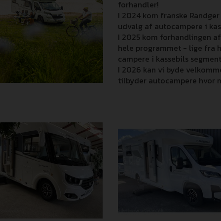
forhandler!
I 2024 kom franske Randger
udvalg af autocampere i ka
I 2025 kom forhandlingen af
hele programmet - lige fra h
campere i kassebils segmen
I 2026 kan vi byde velkomme
tilbyder autocampere hvor ma