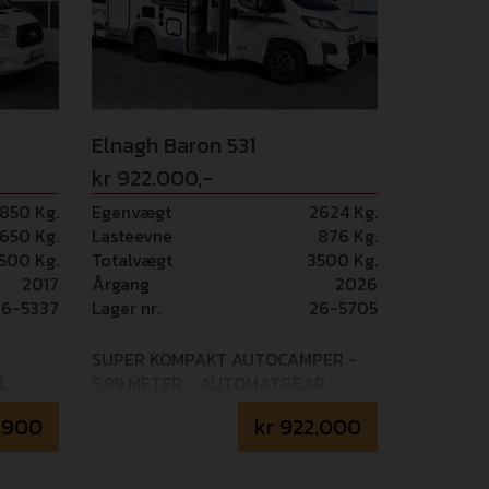
ins
skærm - Motor 180 HK - 8 trins
ælge -
automatgearkasse - 16" alufælge -
for
Fuld LED forlygter Mulighed for
vægt
opvejning til 3.650 kg totalvægt
Elnagh Baron 531
kr 922.000,-
850 Kg.
Egenvægt
2624 Kg.
650 Kg.
Lasteevne
876 Kg.
500 Kg.
Totalvægt
3500 Kg.
2017
Årgang
2026
26-5337
Lager nr.
26-5705
SUPER KOMPAKT AUTOCAMPER -
L
5,99 METER - AUTOMATGEAR -
ADAPTIV FARTPILOT - COMBI 6E +
.900
kr
922.000
EL GULVVARME Mulighed for tilkøb
af 36 mdr+ GOSafe garanti (i alt 5
års garanti) - 14.995,- Camperen