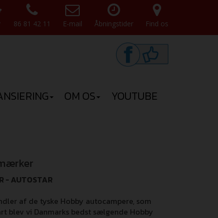
v
86 81 42 11
E-mail
Åbningstider
Find os
ANSIERING
OM OS
YOUTUBE
 mærker
R - AUTOSTAR
andler af de tyske Hobby autocampere, som
nart blev vi Danmarks bedst sælgende Hobby