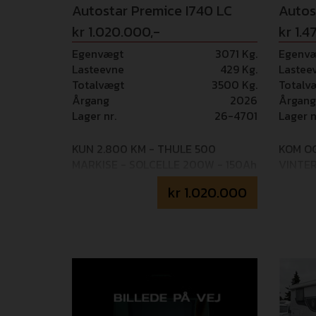
Autostar Premice I740 LC
Autos
kr 1.020.000,-
kr 1.4
Egenvægt
3071 Kg.
Egenv
Lasteevne
429 Kg.
Lastee
Totalvægt
3500 Kg.
Totalv
Årgang
2026
Årgang
Lager nr.
26-4701
Lager n
KUN 2.800 KM - THULE 500
KOM O
MARKISE - SOLCELLE 200W - 150Ah
VINTE
LITHIUM BATTERI - SPAR 80.000,-
AUTOC
kr
1.020.000
IFT NY PREMICE I740LC
PRIS/K
autocamperen har en
Mulighe
centralplaceret queenseng, en
GOSafe 
meget attraktiv opholdsstue og et
14.995,
rummeligt og luksuriøst brusebad.
PACK A
Teknisk set er denne autocamper
centra
omhyggeligt designet til kræsne
kredslø
autocamperentusiaster. Følelsen af
kabine