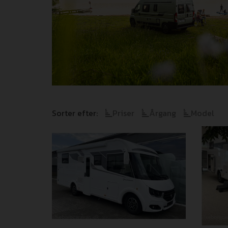
Sorter efter:
Priser
Årgang
Model