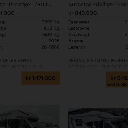
tar Prestige I 790 LJ
Autostar Privilige P740
71.000,-
kr 849.900,-
ægt
3392 Kg.
Egenvægt
3
vne
1108 Kg.
Lasteevne
ægt
4500 Kg.
Totalvægt
3
2026
Årgang
r.
26-9566
Lager nr.
2
G OPLEV DENNE
RESTSALG SPAR NU 155.100,-
ROPTIMERET LUKSUS
TOPKVALITET - QUEENSENG 
AMPER FRA AUTOSTAR -
TO FACE SIDDEGRUPPE - 180
kr
1.471.000
kr
849
VALITET ER SVÆRT AT SLÅ!
AUT.GEAR Kommer hjem m
d for tilkøb af 36 mdr+
dette fabriksmonteret: PRIV
kr 1.005.000
garanti (i alt 5 års garanti) -
PACK: Bakkamera med guidel
- Fabriksmonteret udstyr:
Udendørs bruser, DuoControl
LDE (0,-) ALDE
Gasflaskeomskifter, Kraftig
lvarmeanlæg, Komplet
memoryskum madras,
b af radiator, Gulvvarme i
Mørklægningsgardiner i kabi
 (ALDE gulvtæppe med
Pioneer multimedia radio m