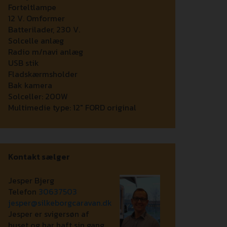
Forteltlampe
12 V. Omformer
Batterilader, 230 V.
Solcelle anlæg
Radio m/navi anlæg
USB stik
Fladskærmsholder
Bak kamera
Solceller:
200W
Multimedie type:
12" FORD original
Kontakt sælger
Jesper Bjerg
Telefon
30637503
jesper@silkeborgcaravan.dk
Jesper er svigersøn af
huset og har haft sin gang