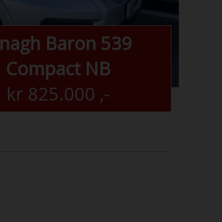
lnagh Baron 539
Compact NB
kr
825.000
,-