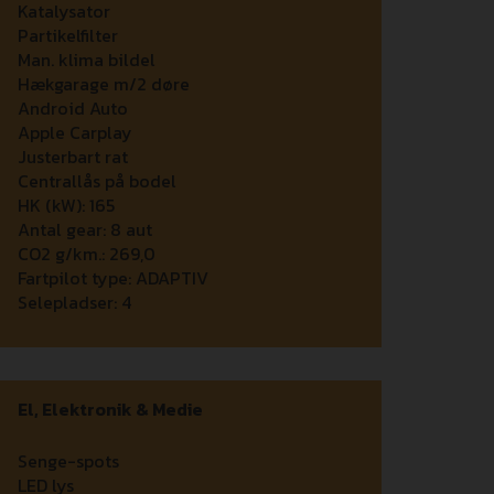
Katalysator
Partikelfilter
Man. klima bildel
Hækgarage m/2 døre
Android Auto
Apple Carplay
Justerbart rat
Centrallås på bodel
HK (kW):
165
Antal gear:
8 aut
CO2 g/km.:
269,0
Fartpilot type:
ADAPTIV
Selepladser:
4
El, Elektronik & Medie
Senge-spots
LED lys