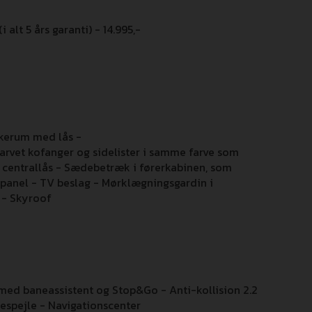
alt 5 års garanti) - 14.995,-
skerum med lås -
farvet kofanger og sidelister i samme farve som
 centrallås - Sædebetræk i førerkabinen, som
panel - TV beslag - Mørklægningsgardin i
 - Skyroof
 med baneassistent og Stop&Go - Anti-kollision 2.2
despejle - Navigationscenter