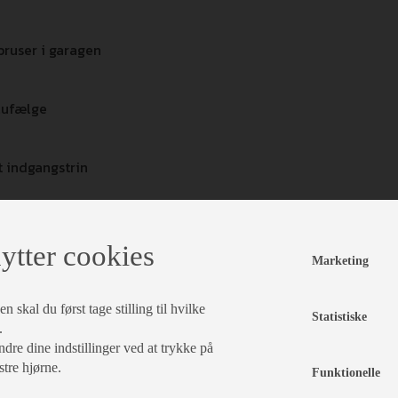
bruser i garagen
alufælge
t indgangstrin
økkenet (2.000,-)
ytter cookies
Marketing
 skal du først tage stilling til hvilke
Statistiske
.
Finansiering
dre dine indstillinger ved at trykke på
stre hjørne.
Funktionelle