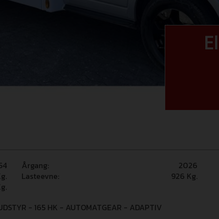
E
54
Årgang:
2026
g.
Lasteevne:
926
Kg.
g.
DSTYR - 165 HK - AUTOMATGEAR - ADAPTIV