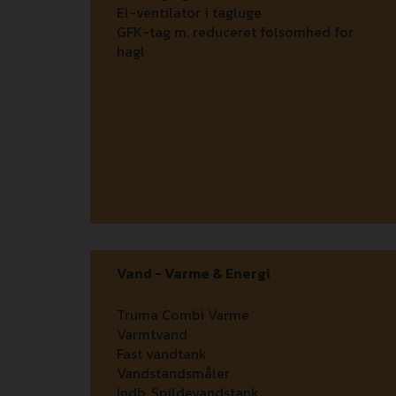
El-ventilator i tagluge
GFK-tag m. reduceret følsomhed for
hagl
Vand - Varme & Energi
Truma Combi Varme
Varmtvand
Fast vandtank
Vandstandsmåler
Indb. Spildevandstank