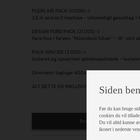
PLEIN AIR PACK (11.000,-)
3,5 m antracit markise - Udvendigt gasudtag + 
DESIGN FORD PACK (21.000,-)
Førerhus i farven: ”Moondust Silver” - 16” sort 
PACK WINTER (3.000,-)
Isoleret og opvarmet spildevandstank - Isolere
Omnivent tagluge 400x400 med blæser over k
ALT DETTE ER INKLUSIV I UDSALGSPRISEN!
Siden ben
Før du kan bruge siden
cookies du vil tillade
Print
Du vil altid kunne æn
ikonet i nederste ven