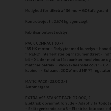
Mulighed for tilkøb af 36 mdr+ GOSafe garanti (i 
Kontrolvejet til 2.574 kg egenvægt!
Fabriksmonteret udstyr:
PACK COMPACT (0,-)
165 HK motor - Forlygter med kurvelys - Hand
”TREND” Interiørlister og instrumentbræt - Ind
bil - XL dør med to låsepunkter med vindue og
matcher betræk - Vask/skærebræt cover - CP+ 
kabinen - Solpanel 200W med MPPT regulator
MATIC PACK (23.000,-)
Automatgear
EXTRA ASSISTANCE PACK (17.000,-)
Elektrisk opvarmet forrude - Adaptiv fartpilot
- Skiltegenkendelse #3 - Elektrisk foldbare si