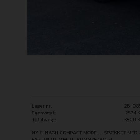
Lager nr.:
26-08
Egenvægt:
2574
K
Totalvægt:
3500
K
NY ELNAGH COMPACT MODEL - SPÆKKET MED U
FARTPILOT M.M. TIL KUN 825.000,-!