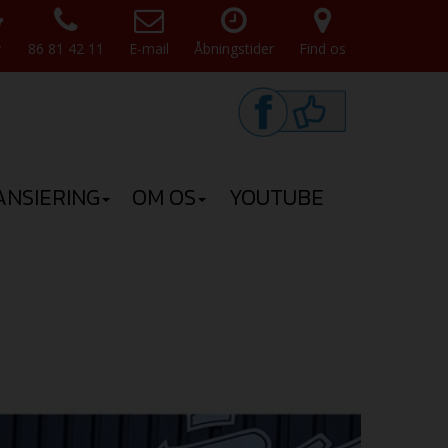
v
86 81 42 11
E-mail
Åbningstider
Find os
ANSIERING
OM OS
YOUTUBE