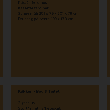
Plissé i førerhus
Kassettegardiner
Senge mål:
201 x 79 + 201 x 79 cm
Db. seng på tværs:
199 x 130 cm
Køkken - Bad & Toilet
2 gasblus
Stort "slimline"køleskab