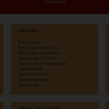
Gå til indhold
Indretning
Enkeltsenge
Enk. Senge lameludt.
Enk. Senge over garage
Sænkeseng i førerhus
Face-To-Face SiddeGruppe
Læderbetræk
Gardin i førerhus
Kassettegardiner
Fluenetsdør
Køkken - Bad & Toilet