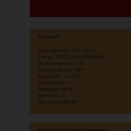
Generelt
Grøn ejerafgift ½ år:
8020
Stel nr.:
ZFA250009SMB59566
Totallængde cm.:
795
Bredde udv. cm.:
231
Højde udv. cm.:
292
Sovepladser:
4
Siddepladser:
6
Kørte km.:
0
Kan ses i butik:
NU
Karrosseri, Chassis & Magasiner