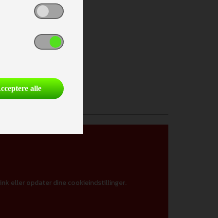
cceptere alle
ink eller opdater dine cookieindstillinger.