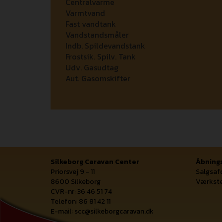
Centralvarme
Varmtvand
Fast vandtank
Vandstandsmåler
Indb. Spildevandstank
Frostsik. Spilv. Tank
Udv. Gasudtag
Aut. Gasomskifter
Silkeborg Caravan Center
Åbnings
Priorsvej 9 - 11
Salgsafd
8600 Silkeborg
Værkste
CVR-nr: 36 46 51 74
Telefon: 86 81 42 11
E-mail:
scc@silkeborgcaravan.dk