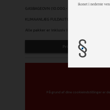
ikonet i nederste ven
GASBAGEOVN (10.000,-)
KLIMAANLÆG FULDAUTOMATISK FØRERHUS (12.
Alle pakker er inklusiv i udsalgsprisen!
Print
På grund af dine cookieindstillinger er de