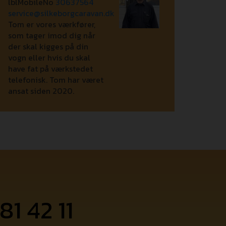
lblMobileNo
30637564
service@silkeborgcaravan.dk
Tom er vores værkfører,
som tager imod dig når
der skal kigges på din
vogn eller hvis du skal
have fat på værkstedet
telefonisk. Tom har været
ansat siden 2020.
81 42 11