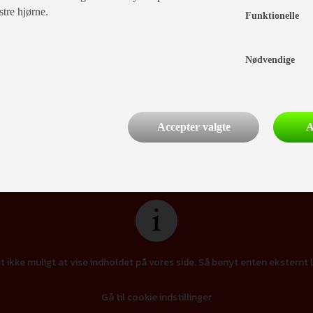
stre hjørne.
Funktionelle
000,-)
Nødvendige
Accepter valgte
A
Finansiering
t ikke muligt at vise indholdet på vores side. Så benyt enten eksternt l
Gå til cookie indstillinger