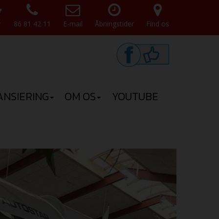
v
86 81 42 11
E-mail
Åbningstider
Find os
ANSIERING
OM OS
YOUTUBE