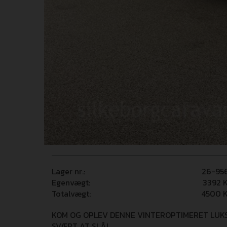
Lager nr.:
26-95
Egenvægt:
3392
K
Totalvægt:
4500
K
KOM OG OPLEV DENNE VINTEROPTIMERET LUKS
SVÆRT AT SLÅ!